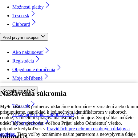
Možnosti platby
Tesco.sk
Clubcard
Pred prvým nákupom
Ako nakupovať
Registrácia
Objednanie doručenia
Moje obľúbené
Kontaktujte nás
Nastavenia súkromia
Tesco.sk
My a našich 18 partnerov ukladáme informácie v zariadení alebo k nim
pristupujeme, napríklad k jedinečným identifikátorom v súboroch
Zákaznícka linka - 0800222333
cookie, za účelom spracúvania osobných údajov. Svoj súhlas môžete
udeliť alebo spravovať voľbou Prijať alebo Odmietnuť všetko,
Výber obchodu
prípadne kedykoľvek v
Pravidlách pre ochranu osobných údajov a
cookies.
Tieto voľby oznámime našim partnerom a neovplyvnia údaje
followUs