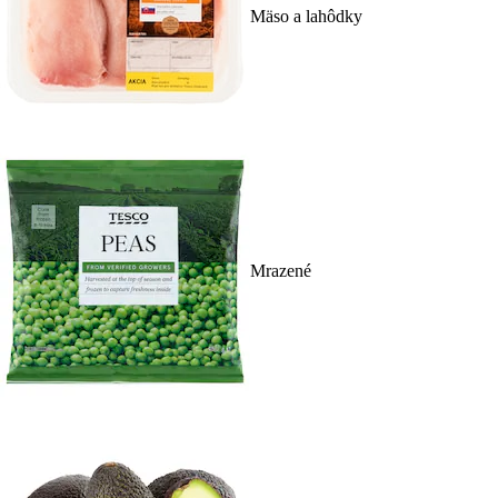
Mäso a lahôdky
Mrazené