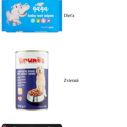
Dieťa
Zvieratá