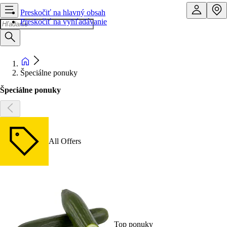
Preskočiť na hlavný obsah
Preskočiť na vyhľadávanie
Špeciálne ponuky
Špeciálne ponuky
All Offers
Top ponuky