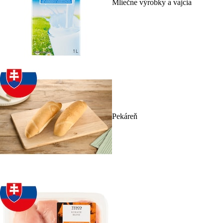
Mliečne výrobky a vajcia
Pekáreň