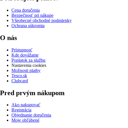
Cena doručenia
Bezpečnosť pri nákupe
Všeobecné obchodné podmienky
Ochrana súkromia
O nás
Prístupnosť
Kde dovážame
Poplatok za službu
Nastavenia cookies
Možnosti platby
Tesco.sk
Clubcard
Pred prvým nákupom
Ako nakupovať
Registrácia
Objednanie doručenia
Moje obľúbené