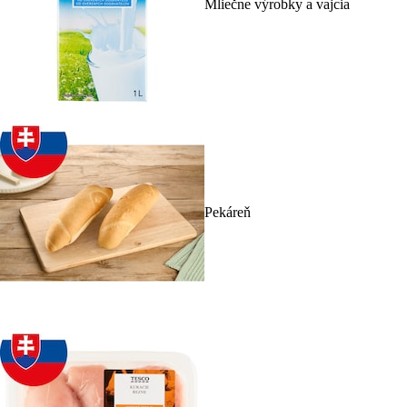
Mliečne výrobky a vajcia
Pekáreň