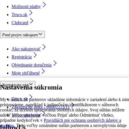
Možnosti platby
Tesco.sk
Clubcard
Pred prvým nákupom
Ako nakupovať
Registrácia
Objednanie doručenia
Moje obľúbené
Kontaktujte nás
Nastavenia súkromia
Tesco.sk
My a našich 18 partnerov ukladáme informácie v zariadení alebo k nim
pristupujeme, napríklad k jedinečným identifikátorom v súboroch
Zákaznícka linka - 0800222333
cookie, za účelom spracúvania osobných údajov. Svoj súhlas môžete
udeliť alebo spravovať voľbou Prijať alebo Odmietnuť všetko,
Výber obchodu
prípadne kedykoľvek v
Pravidlách pre ochranu osobných údajov a
cookies.
Tieto voľby oznámime našim partnerom a neovplyvnia údaje
followUs