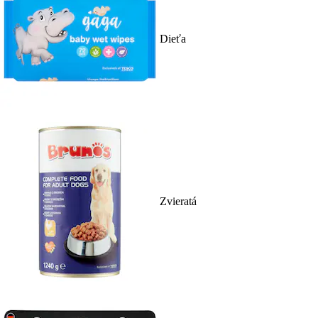
Dieťa
Zvieratá