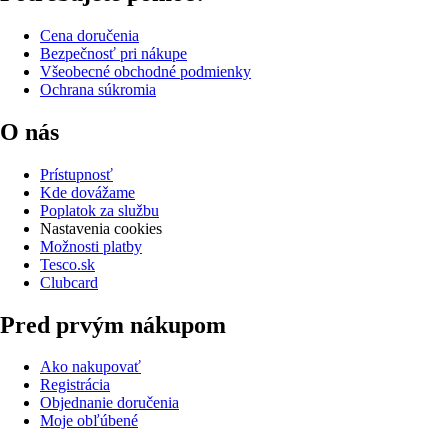
Cena doručenia
Bezpečnosť pri nákupe
Všeobecné obchodné podmienky
Ochrana súkromia
O nás
Prístupnosť
Kde dovážame
Poplatok za službu
Nastavenia cookies
Možnosti platby
Tesco.sk
Clubcard
Pred prvým nákupom
Ako nakupovať
Registrácia
Objednanie doručenia
Moje obľúbené