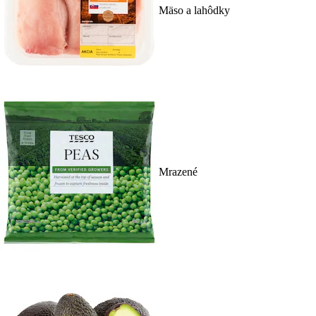
Mäso a lahôdky
Mrazené