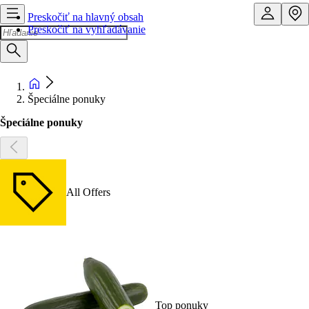
Preskočiť na hlavný obsah
Preskočiť na vyhľadávanie
Špeciálne ponuky
Špeciálne ponuky
All Offers
Top ponuky