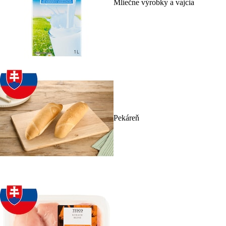
Mliečne výrobky a vajcia
Pekáreň