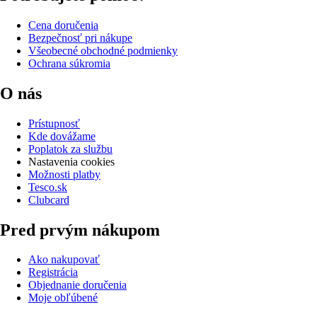
Cena doručenia
Bezpečnosť pri nákupe
Všeobecné obchodné podmienky
Ochrana súkromia
O nás
Prístupnosť
Kde dovážame
Poplatok za službu
Nastavenia cookies
Možnosti platby
Tesco.sk
Clubcard
Pred prvým nákupom
Ako nakupovať
Registrácia
Objednanie doručenia
Moje obľúbené