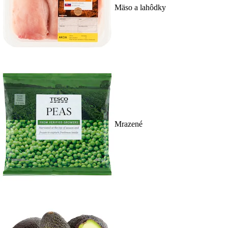
Mäso a lahôdky
Mrazené