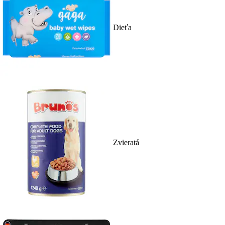
Dieťa
Zvieratá