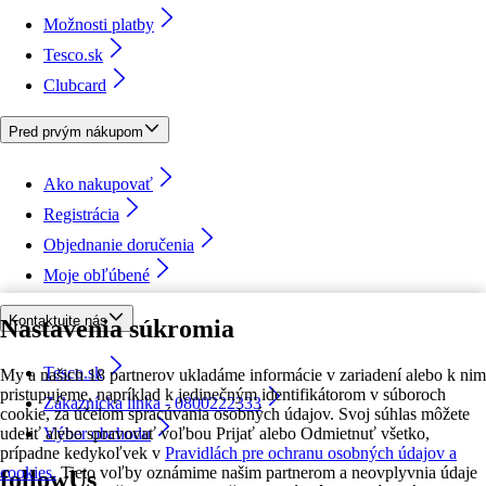
Možnosti platby
Tesco.sk
Clubcard
Pred prvým nákupom
Ako nakupovať
Registrácia
Objednanie doručenia
Moje obľúbené
Kontaktujte nás
Nastavenia súkromia
Tesco.sk
My a našich 18 partnerov ukladáme informácie v zariadení alebo k nim
pristupujeme, napríklad k jedinečným identifikátorom v súboroch
Zákaznícka linka - 0800222333
cookie, za účelom spracúvania osobných údajov. Svoj súhlas môžete
udeliť alebo spravovať voľbou Prijať alebo Odmietnuť všetko,
Výber obchodu
prípadne kedykoľvek v
Pravidlách pre ochranu osobných údajov a
cookies.
Tieto voľby oznámime našim partnerom a neovplyvnia údaje
followUs