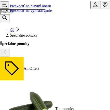
Preskočiť na hlavný obsah
Preskočiť na vyhľadávanie
Špeciálne ponuky
Špeciálne ponuky
All Offers
Top ponuky