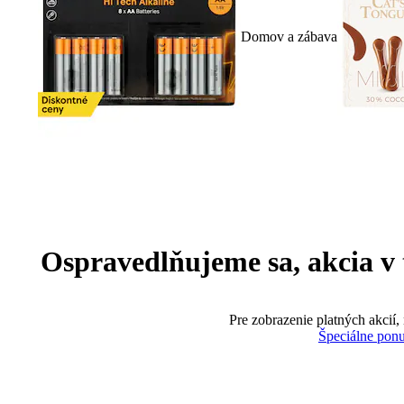
Domov a zábava
Ospravedlňujeme sa, akcia v te
Pre zobrazenie platných akcií,
Špeciálne pon