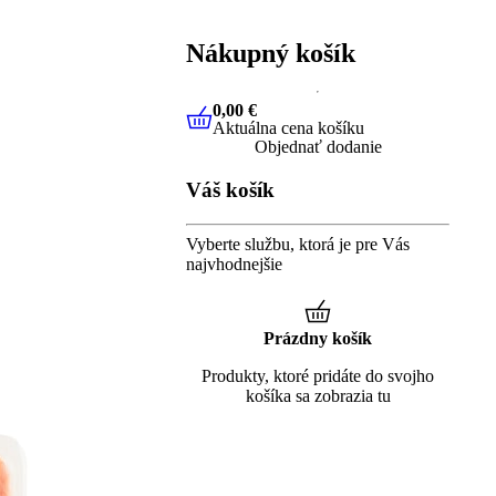
Nákupný košík
0,00 €
Aktuálna cena košíku
0,00 €
Aktuálna cena košíku
Objednať dodanie
Váš košík
Vyberte službu, ktorá je pre Vás
najvhodnejšie
Prázdny košík
Produkty, ktoré pridáte do svojho
košíka sa zobrazia tu