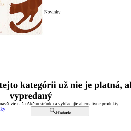
Novinky
jto kategórii už nie je platná, a
vypredaný
 navštívte našu Akčnú stránku a vyhľadajte alternatívne produkty
uky
Hľadanie