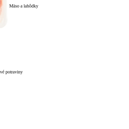
Mäso a lahôdky
ivé potraviny