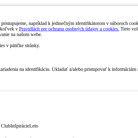
 pristupujeme, napríklad k jedinečným identifikátorom v súboroch coo
dykoľvek v
Pravidlách pre ochranu osobných údajov a cookies.
Tieto voľ
vanie na našom webe.
es v pätičke stránky.
zariadenia na identifikáciu. Ukladať a/alebo pristupovať k informáciám
 Club
Inšpirácie
Leto