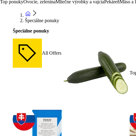
Top ponuky
Ovocie, zelenina
Mliečne výrobky a vajcia
Pekáreň
Mäso a 
Špeciálne ponuky
Špeciálne ponuky
All Offers
To