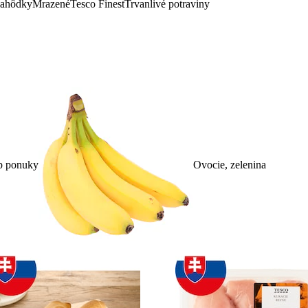
lahôdky
Mrazené
Tesco Finest
Trvanlivé potraviny
p ponuky
Ovocie, zelenina