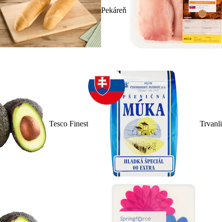
Pekáreň
Tesco Finest
Trvanl