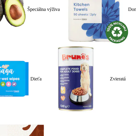
Špeciálna výživa
Dom
Dieťa
Zvieratá