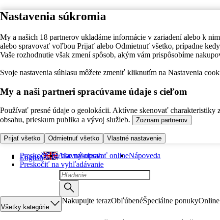
Nastavenia súkromia
My a našich 18 partnerov ukladáme informácie v zariadení alebo k nim
alebo spravovať voľbou Prijať alebo Odmietnuť všetko, prípadne ke
Vaše rozhodnutie však zmení spôsob, akým vám prispôsobíme nakupo
Svoje nastavenia súhlasu môžete zmeniť kliknutím na Nastavenia cooki
My a naši partneri spracúvame údaje s cieľom
Používať presné údaje o geolokácii. Aktívne skenovať charakteristiky 
obsahu, prieskum publika a vývoj služieb.
Zoznam partnerov
Prijať všetko
Odmietnuť všetko
Vlastné nastavenie
Preskočiť na hlavný obsah
Ako nakupovať online
Nápoveda
English
Preskočiť na vyhľadávanie
Nakupujte teraz
Obľúbené
Špeciálne ponuky
Online
Všetky kategórie