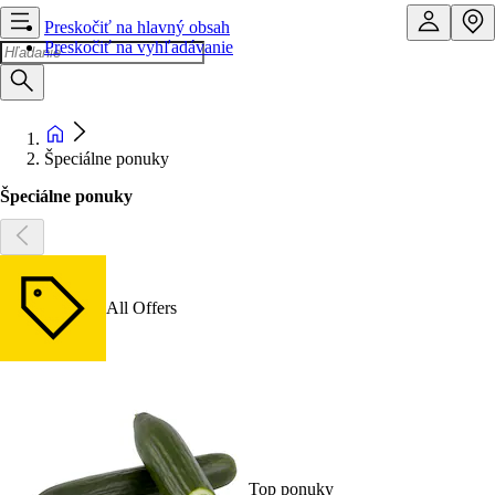
Preskočiť na hlavný obsah
Preskočiť na vyhľadávanie
Špeciálne ponuky
Špeciálne ponuky
All Offers
Top ponuky