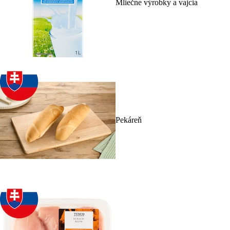
Mliečne výrobky a vajcia
Pekáreň