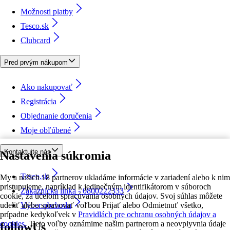
Možnosti platby
Tesco.sk
Clubcard
Pred prvým nákupom
Ako nakupovať
Registrácia
Objednanie doručenia
Moje obľúbené
Kontaktujte nás
Nastavenia súkromia
Tesco.sk
My a našich 18 partnerov ukladáme informácie v zariadení alebo k nim
pristupujeme, napríklad k jedinečným identifikátorom v súboroch
Zákaznícka linka - 0800222333
cookie, za účelom spracúvania osobných údajov. Svoj súhlas môžete
udeliť alebo spravovať voľbou Prijať alebo Odmietnuť všetko,
Výber obchodu
prípadne kedykoľvek v
Pravidlách pre ochranu osobných údajov a
cookies.
Tieto voľby oznámime našim partnerom a neovplyvnia údaje
followUs