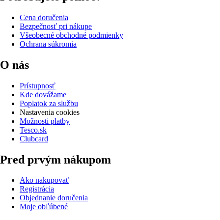
Cena doručenia
Bezpečnosť pri nákupe
Všeobecné obchodné podmienky
Ochrana súkromia
O nás
Prístupnosť
Kde dovážame
Poplatok za službu
Nastavenia cookies
Možnosti platby
Tesco.sk
Clubcard
Pred prvým nákupom
Ako nakupovať
Registrácia
Objednanie doručenia
Moje obľúbené