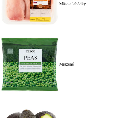
Mäso a lahôdky
Mrazené