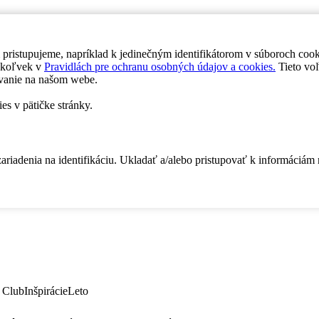
 pristupujeme, napríklad k jedinečným identifikátorom v súboroch coo
dykoľvek v
Pravidlách pre ochranu osobných údajov a cookies.
Tieto voľ
vanie na našom webe.
es v pätičke stránky.
zariadenia na identifikáciu. Ukladať a/alebo pristupovať k informáciám
 Club
Inšpirácie
Leto