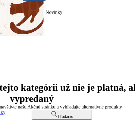
Novinky
jto kategórii už nie je platná, a
vypredaný
 navštívte našu Akčnú stránku a vyhľadajte alternatívne produkty
uky
Hľadanie