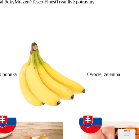
lahôdky
Mrazené
Tesco Finest
Trvanlivé potraviny
p ponuky
Ovocie, zelenina