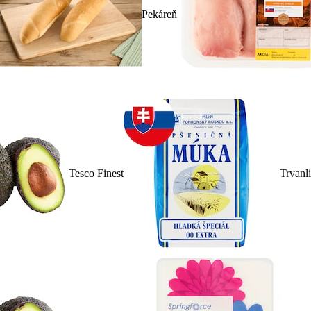
Pekáreň
Tesco Finest
Trvanl