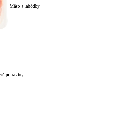
Mäso a lahôdky
ivé potraviny