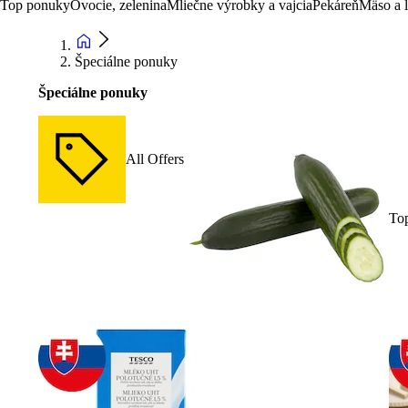
Top ponuky
Ovocie, zelenina
Mliečne výrobky a vajcia
Pekáreň
Mäso a 
Špeciálne ponuky
Špeciálne ponuky
All Offers
To