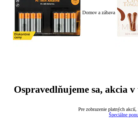
Domov a zábava
Ospravedlňujeme sa, akcia v te
Pre zobrazenie platných akcií,
Špeciálne pon