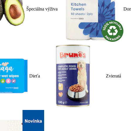
Špeciálna výživa
Dom
Dieťa
Zvieratá