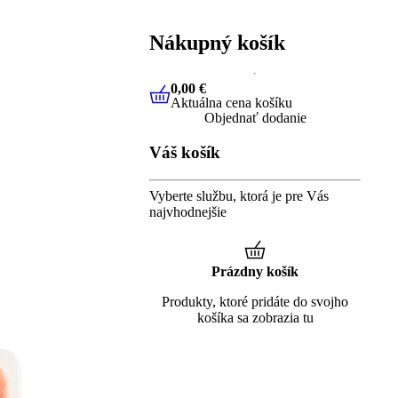
Nákupný košík
0,00 €
Aktuálna cena košíku
0,00 €
Aktuálna cena košíku
Objednať dodanie
Váš košík
Vyberte službu, ktorá je pre Vás
najvhodnejšie
Prázdny košík
Produkty, ktoré pridáte do svojho
košíka sa zobrazia tu