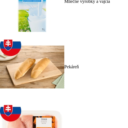
Mliečne výrobky a vajcia
Pekáreň