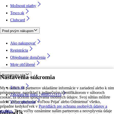
Možnosti platby
Tesco.sk
Clubcard
Pred prvým nákupom
Ako nakupovať
Registrácia
Objednanie doručenia
Moje obľúbené
Kontaktujte nás
Nastavenia súkromia
Tesco.sk
My a našich 18 partnerov ukladáme informácie v zariadení alebo k nim
pristupujeme, napríklad k jedinečným identifikátorom v súboroch
Zákaznícka linka - 0800222333
cookie, za účelom spracúvania osobných údajov. Svoj súhlas môžete
udeliť alebo spravovať voľbou Prijať alebo Odmietnuť všetko,
Výber obchodu
prípadne kedykoľvek v
Pravidlách pre ochranu osobných údajov a
cookies.
Tieto voľby oznámime našim partnerom a neovplyvnia údaje
followUs