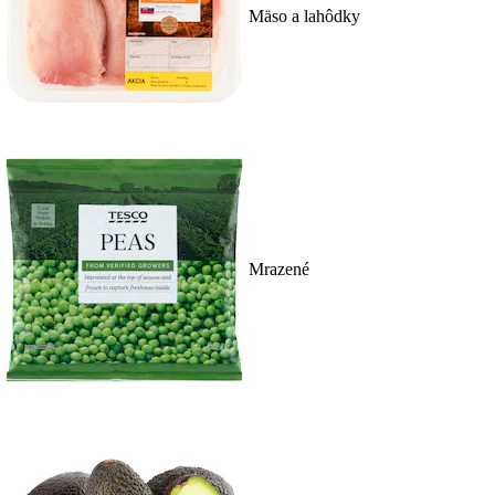
Mäso a lahôdky
Mrazené