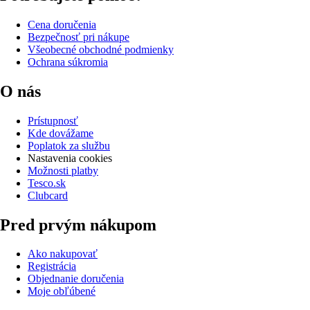
Cena doručenia
Bezpečnosť pri nákupe
Všeobecné obchodné podmienky
Ochrana súkromia
O nás
Prístupnosť
Kde dovážame
Poplatok za službu
Nastavenia cookies
Možnosti platby
Tesco.sk
Clubcard
Pred prvým nákupom
Ako nakupovať
Registrácia
Objednanie doručenia
Moje obľúbené