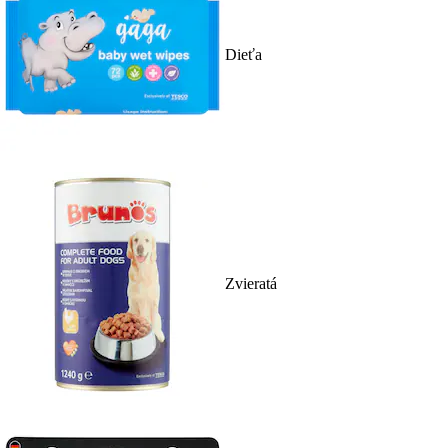
Dieťa
Zvieratá