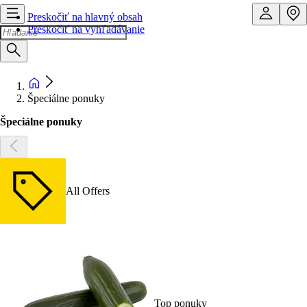
Preskočiť na hlavný obsah
Preskočiť na vyhľadávanie
Špeciálne ponuky
Špeciálne ponuky
All Offers
Top ponuky