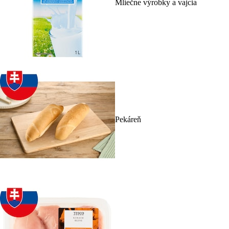
Mliečne výrobky a vajcia
Pekáreň