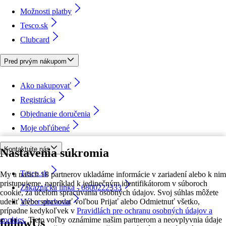
Možnosti platby
Tesco.sk
Clubcard
Pred prvým nákupom
Ako nakupovať
Registrácia
Objednanie doručenia
Moje obľúbené
Kontaktujte nás
Nastavenia súkromia
Tesco.sk
My a našich 18 partnerov ukladáme informácie v zariadení alebo k nim
pristupujeme, napríklad k jedinečným identifikátorom v súboroch
Zákaznícka linka - 0800222333
cookie, za účelom spracúvania osobných údajov. Svoj súhlas môžete
udeliť alebo spravovať voľbou Prijať alebo Odmietnuť všetko,
Výber obchodu
prípadne kedykoľvek v
Pravidlách pre ochranu osobných údajov a
cookies.
Tieto voľby oznámime našim partnerom a neovplyvnia údaje
followUs