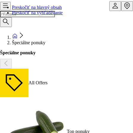
Preskočiť na hlavný obsah
Preskočiť na vyhľadávanie
Špeciálne ponuky
Špeciálne ponuky
All Offers
Top ponuky