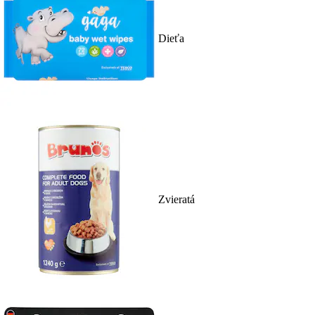
Dieťa
Zvieratá