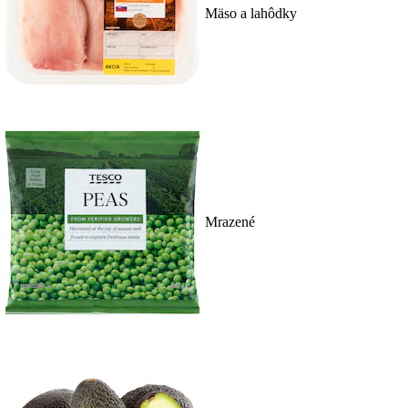
Mäso a lahôdky
Mrazené