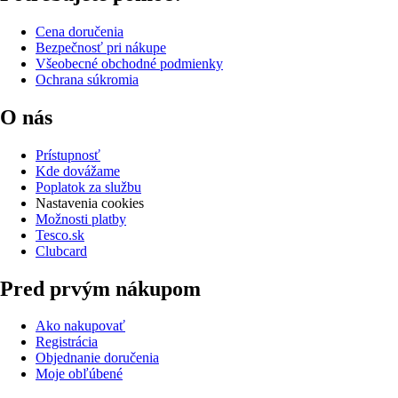
Cena doručenia
Bezpečnosť pri nákupe
Všeobecné obchodné podmienky
Ochrana súkromia
O nás
Prístupnosť
Kde dovážame
Poplatok za službu
Nastavenia cookies
Možnosti platby
Tesco.sk
Clubcard
Pred prvým nákupom
Ako nakupovať
Registrácia
Objednanie doručenia
Moje obľúbené