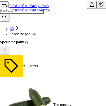
Preskočiť na hlavný obsah
Preskočiť na vyhľadávanie
Špeciálne ponuky
Špeciálne ponuky
All Offers
Top ponuky