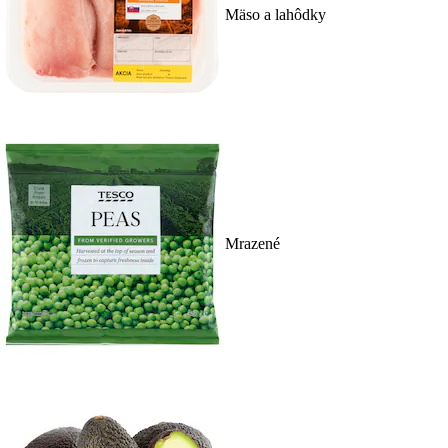
Mäso a lahôdky
Mrazené