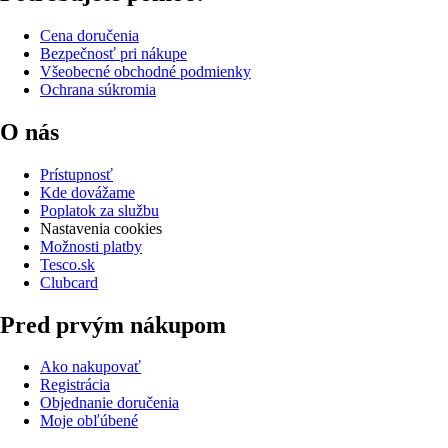
Cena doručenia
Bezpečnosť pri nákupe
Všeobecné obchodné podmienky
Ochrana súkromia
O nás
Prístupnosť
Kde dovážame
Poplatok za službu
Nastavenia cookies
Možnosti platby
Tesco.sk
Clubcard
Pred prvým nákupom
Ako nakupovať
Registrácia
Objednanie doručenia
Moje obľúbené