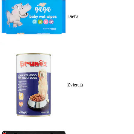
Dieťa
Zvieratá