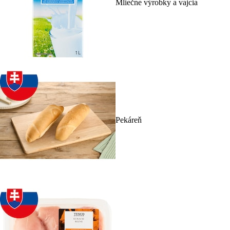
Mliečne výrobky a vajcia
Pekáreň