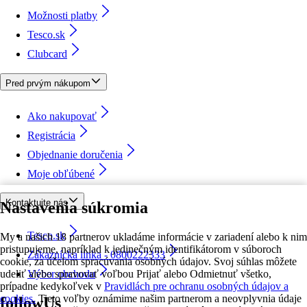
Možnosti platby
Tesco.sk
Clubcard
Pred prvým nákupom
Ako nakupovať
Registrácia
Objednanie doručenia
Moje obľúbené
Kontaktujte nás
Nastavenia súkromia
Tesco.sk
My a našich 18 partnerov ukladáme informácie v zariadení alebo k nim
pristupujeme, napríklad k jedinečným identifikátorom v súboroch
Zákaznícka linka - 0800222333
cookie, za účelom spracúvania osobných údajov. Svoj súhlas môžete
udeliť alebo spravovať voľbou Prijať alebo Odmietnuť všetko,
Výber obchodu
prípadne kedykoľvek v
Pravidlách pre ochranu osobných údajov a
cookies.
Tieto voľby oznámime našim partnerom a neovplyvnia údaje
followUs