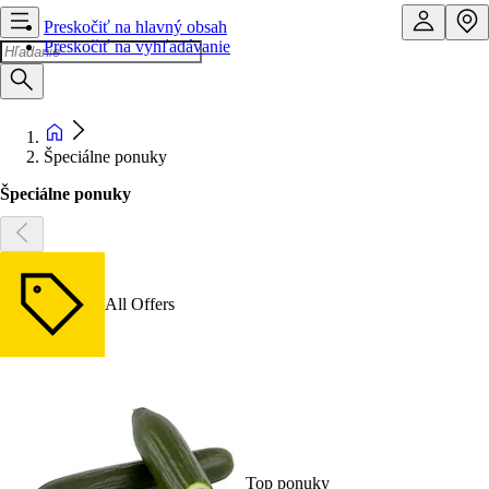
Preskočiť na hlavný obsah
Preskočiť na vyhľadávanie
Špeciálne ponuky
Špeciálne ponuky
All Offers
Top ponuky