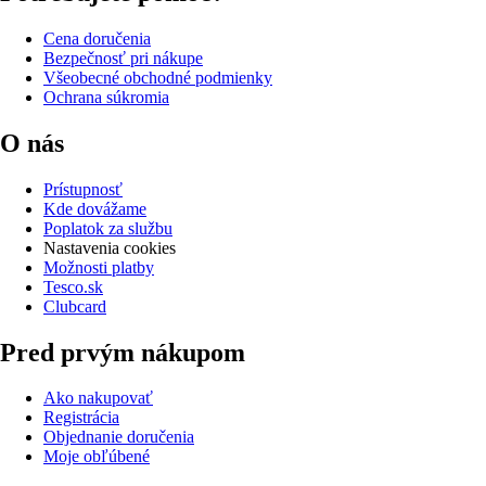
Cena doručenia
Bezpečnosť pri nákupe
Všeobecné obchodné podmienky
Ochrana súkromia
O nás
Prístupnosť
Kde dovážame
Poplatok za službu
Nastavenia cookies
Možnosti platby
Tesco.sk
Clubcard
Pred prvým nákupom
Ako nakupovať
Registrácia
Objednanie doručenia
Moje obľúbené