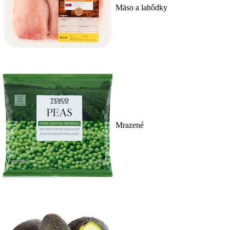
Mäso a lahôdky
Mrazené