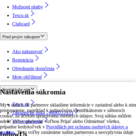
Možnosti platby
Tesco.sk
Clubcard
Pred prvým nákupom
Ako nakupovať
Registrácia
Objednanie doručenia
Moje obľúbené
Kontaktujte nás
Nastavenia súkromia
Tesco.sk
My a našich 18 partnerov ukladáme informácie v zariadení alebo k nim
pristupujeme, napríklad k jedinečným identifikátorom v súboroch
Zákaznícka linka - 0800222333
cookie, za účelom spracúvania osobných údajov. Svoj súhlas môžete
udeliť alebo spravovať voľbou Prijať alebo Odmietnuť všetko,
Výber obchodu
prípadne kedykoľvek v
Pravidlách pre ochranu osobných údajov a
cookies.
Tieto voľby oznámime našim partnerom a neovplyvnia údaje
followUs