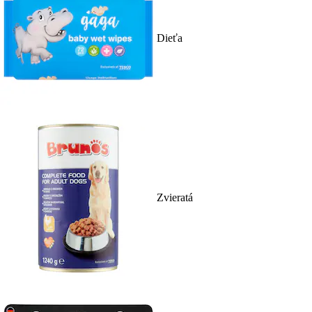
Dieťa
Zvieratá