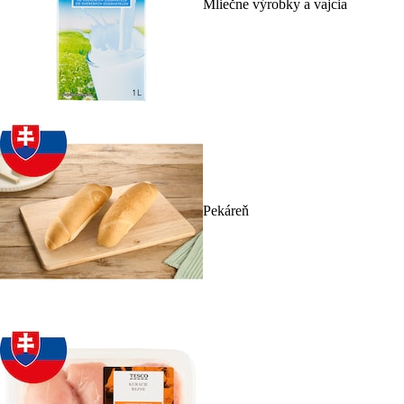
Mliečne výrobky a vajcia
Pekáreň