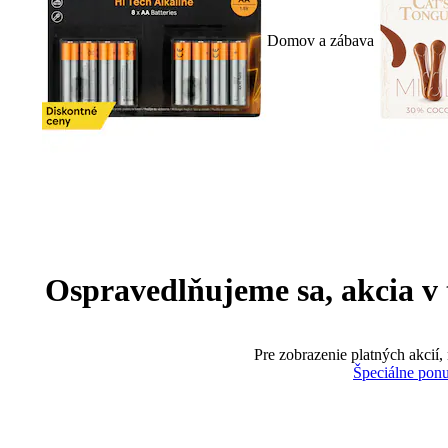
Domov a zábava
Ospravedlňujeme sa, akcia v te
Pre zobrazenie platných akcií,
Špeciálne pon