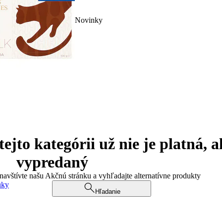
Novinky
jto kategórii už nie je platná, a
vypredaný
 navštívte našu Akčnú stránku a vyhľadajte alternatívne produkty
uky
Hľadanie