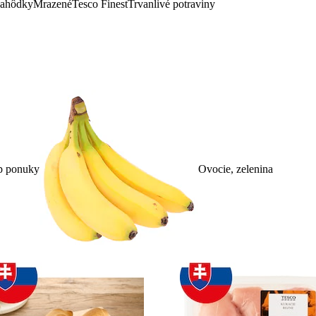
lahôdky
Mrazené
Tesco Finest
Trvanlivé potraviny
p ponuky
Ovocie, zelenina