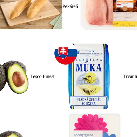
Pekáreň
Tesco Finest
Trvanl