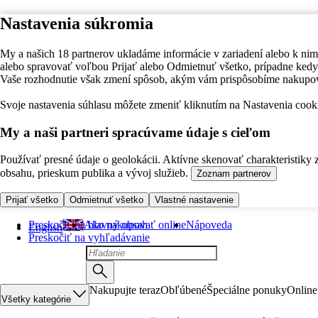
Nastavenia súkromia
My a našich 18 partnerov ukladáme informácie v zariadení alebo k nim
alebo spravovať voľbou Prijať alebo Odmietnuť všetko, prípadne ke
Vaše rozhodnutie však zmení spôsob, akým vám prispôsobíme nakupo
Svoje nastavenia súhlasu môžete zmeniť kliknutím na Nastavenia cooki
My a naši partneri spracúvame údaje s cieľom
Používať presné údaje o geolokácii. Aktívne skenovať charakteristiky 
obsahu, prieskum publika a vývoj služieb.
Zoznam partnerov
Prijať všetko
Odmietnuť všetko
Vlastné nastavenie
Preskočiť na hlavný obsah
Ako nakupovať online
Nápoveda
English
Preskočiť na vyhľadávanie
Nakupujte teraz
Obľúbené
Špeciálne ponuky
Online
Všetky kategórie