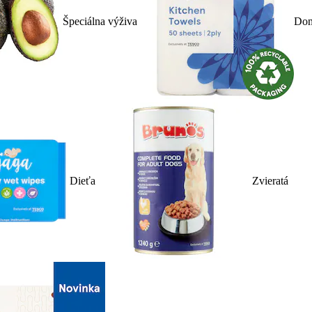
Špeciálna výživa
Dom
Dieťa
Zvieratá