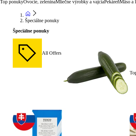
Top ponuky
Ovocie, zelenina
Mliečne výrobky a vajcia
Pekáreň
Mäso a 
Špeciálne ponuky
Špeciálne ponuky
All Offers
To