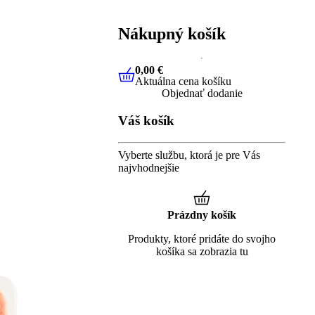
Nákupný košík
0,00 €
Aktuálna cena košíku
0,00 €
Aktuálna cena košíku
Objednať dodanie
Váš košík
Vyberte službu, ktorá je pre Vás
najvhodnejšie
Prázdny košík
Produkty, ktoré pridáte do svojho
košíka sa zobrazia tu