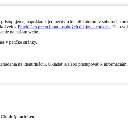
 pristupujeme, napríklad k jedinečným identifikátorom v súboroch coo
dykoľvek v
Pravidlách pre ochranu osobných údajov a cookies.
Tieto voľ
vanie na našom webe.
es v pätičke stránky.
zariadenia na identifikáciu. Ukladať a/alebo pristupovať k informáciám
 Club
Inšpirácie
Leto