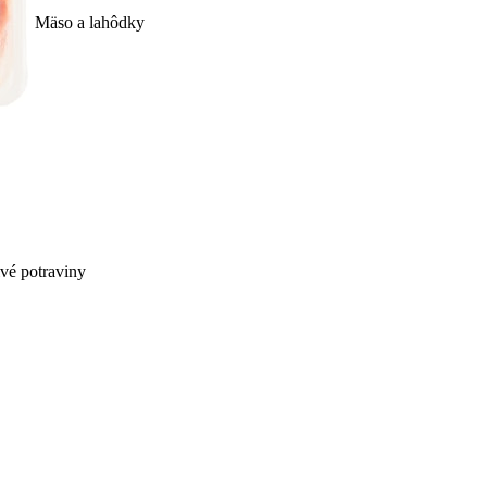
Mäso a lahôdky
ivé potraviny