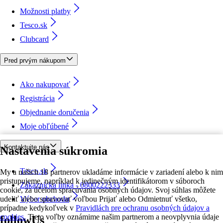
Možnosti platby
Tesco.sk
Clubcard
Pred prvým nákupom
Ako nakupovať
Registrácia
Objednanie doručenia
Moje obľúbené
Kontaktujte nás
Nastavenia súkromia
Tesco.sk
My a našich 18 partnerov ukladáme informácie v zariadení alebo k nim
pristupujeme, napríklad k jedinečným identifikátorom v súboroch
Zákaznícka linka - 0800222333
cookie, za účelom spracúvania osobných údajov. Svoj súhlas môžete
udeliť alebo spravovať voľbou Prijať alebo Odmietnuť všetko,
Výber obchodu
prípadne kedykoľvek v
Pravidlách pre ochranu osobných údajov a
cookies.
Tieto voľby oznámime našim partnerom a neovplyvnia údaje
followUs