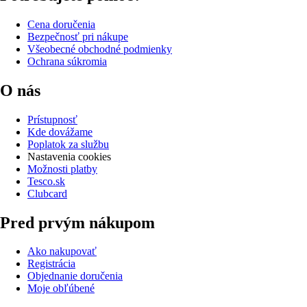
Cena doručenia
Bezpečnosť pri nákupe
Všeobecné obchodné podmienky
Ochrana súkromia
O nás
Prístupnosť
Kde dovážame
Poplatok za službu
Nastavenia cookies
Možnosti platby
Tesco.sk
Clubcard
Pred prvým nákupom
Ako nakupovať
Registrácia
Objednanie doručenia
Moje obľúbené