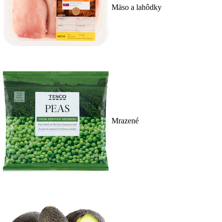
Mäso a lahôdky
Mrazené