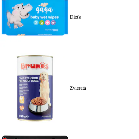
Dieťa
Zvieratá