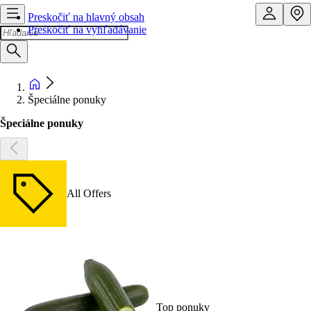
Preskočiť na hlavný obsah
Preskočiť na vyhľadávanie
Špeciálne ponuky
Špeciálne ponuky
All Offers
Top ponuky