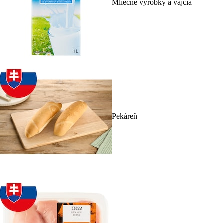
Mliečne výrobky a vajcia
Pekáreň