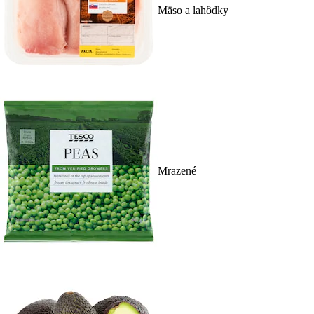
Mäso a lahôdky
Mrazené