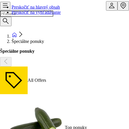
Preskočiť na hlavný obsah
Preskočiť na vyhľadávanie
Špeciálne ponuky
Špeciálne ponuky
All Offers
Top ponuky