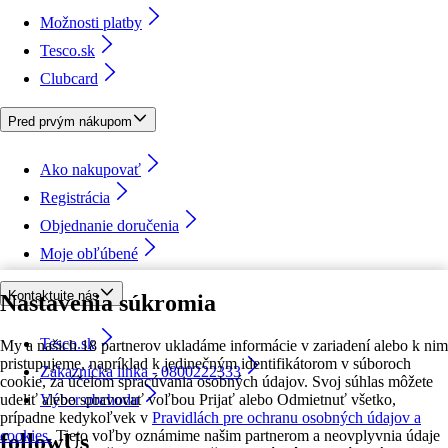
Možnosti platby
Tesco.sk
Clubcard
Pred prvým nákupom
Ako nakupovať
Registrácia
Objednanie doručenia
Moje obľúbené
Kontaktujte nás
Nastavenia súkromia
Tesco.sk
My a našich 18 partnerov ukladáme informácie v zariadení alebo k nim
pristupujeme, napríklad k jedinečným identifikátorom v súboroch
Zákaznícka linka - 0800222333
cookie, za účelom spracúvania osobných údajov. Svoj súhlas môžete
udeliť alebo spravovať voľbou Prijať alebo Odmietnuť všetko,
Výber obchodu
prípadne kedykoľvek v
Pravidlách pre ochranu osobných údajov a
cookies.
Tieto voľby oznámime našim partnerom a neovplyvnia údaje
followUs