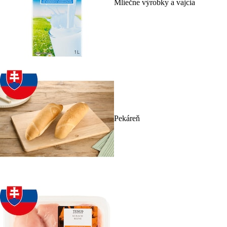
Mliečne výrobky a vajcia
Pekáreň