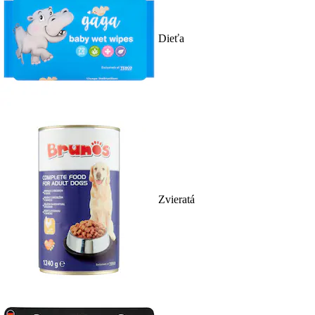
Dieťa
Zvieratá