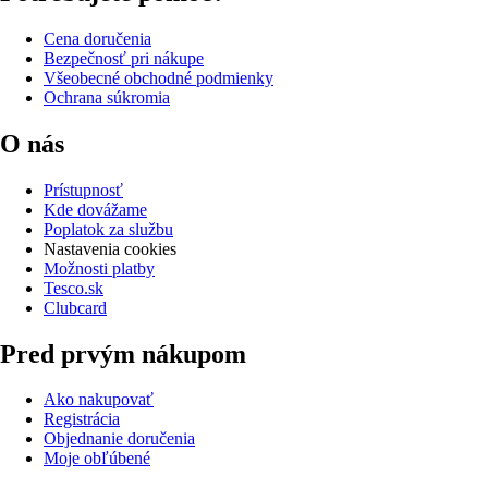
Cena doručenia
Bezpečnosť pri nákupe
Všeobecné obchodné podmienky
Ochrana súkromia
O nás
Prístupnosť
Kde dovážame
Poplatok za službu
Nastavenia cookies
Možnosti platby
Tesco.sk
Clubcard
Pred prvým nákupom
Ako nakupovať
Registrácia
Objednanie doručenia
Moje obľúbené