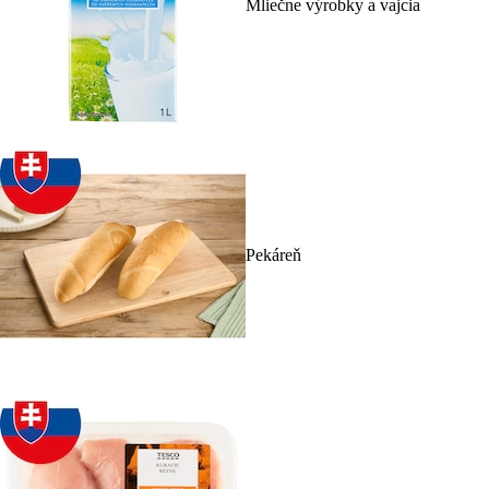
Mliečne výrobky a vajcia
Pekáreň