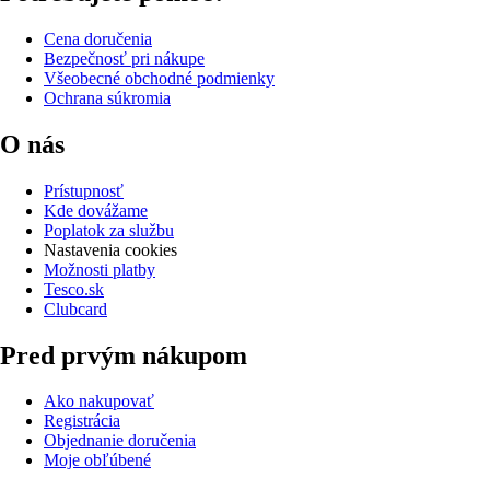
Cena doručenia
Bezpečnosť pri nákupe
Všeobecné obchodné podmienky
Ochrana súkromia
O nás
Prístupnosť
Kde dovážame
Poplatok za službu
Nastavenia cookies
Možnosti platby
Tesco.sk
Clubcard
Pred prvým nákupom
Ako nakupovať
Registrácia
Objednanie doručenia
Moje obľúbené