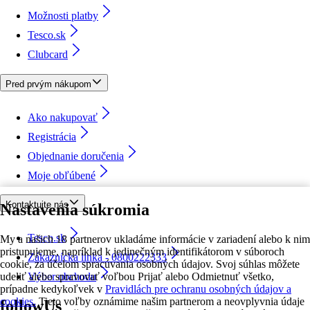
Možnosti platby
Tesco.sk
Clubcard
Pred prvým nákupom
Ako nakupovať
Registrácia
Objednanie doručenia
Moje obľúbené
Kontaktujte nás
Nastavenia súkromia
Tesco.sk
My a našich 18 partnerov ukladáme informácie v zariadení alebo k nim
pristupujeme, napríklad k jedinečným identifikátorom v súboroch
Zákaznícka linka - 0800222333
cookie, za účelom spracúvania osobných údajov. Svoj súhlas môžete
udeliť alebo spravovať voľbou Prijať alebo Odmietnuť všetko,
Výber obchodu
prípadne kedykoľvek v
Pravidlách pre ochranu osobných údajov a
cookies.
Tieto voľby oznámime našim partnerom a neovplyvnia údaje
followUs