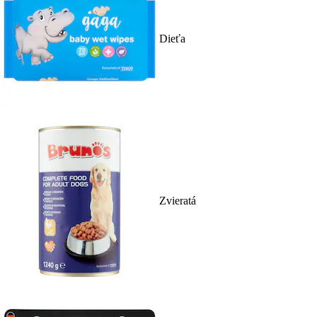
Dieťa
Zvieratá