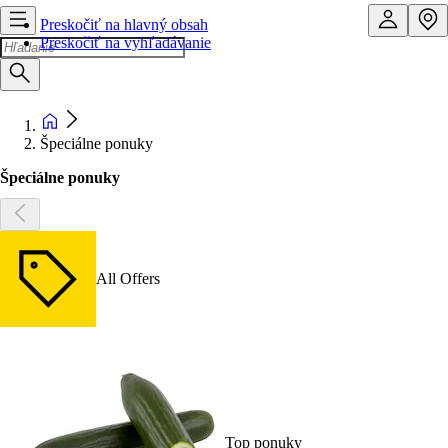
Preskočiť na hlavný obsah
Preskočiť na vyhľadávanie
Špeciálne ponuky
Špeciálne ponuky
All Offers
Top ponuky