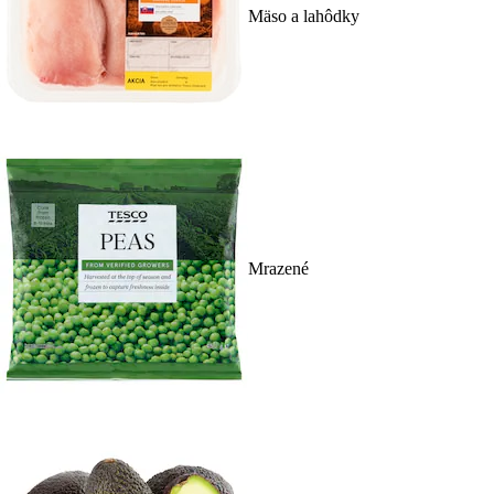
Mäso a lahôdky
Mrazené