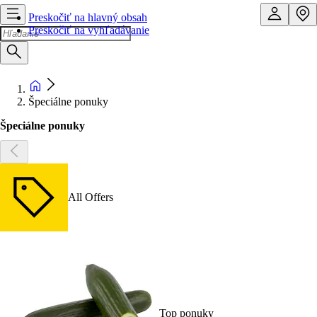
Preskočiť na hlavný obsah
Preskočiť na vyhľadávanie
Špeciálne ponuky
Špeciálne ponuky
All Offers
Top ponuky