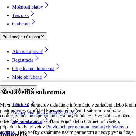
Možnosti platby
Tesco.sk
Clubcard
Pred prvým nákupom
Ako nakupovať
Registrácia
Objednanie doručenia
Moje obľúbené
Kontaktujte nás
Nastavenia súkromia
Tesco.sk
My a našich 18 partnerov ukladáme informácie v zariadení alebo k nim
pristupujeme, napríklad k jedinečným identifikátorom v súboroch
Zákaznícka linka - 0800222333
cookie, za účelom spracúvania osobných údajov. Svoj súhlas môžete
udeliť alebo spravovať voľbou Prijať alebo Odmietnuť všetko,
Výber obchodu
prípadne kedykoľvek v
Pravidlách pre ochranu osobných údajov a
cookies.
Tieto voľby oznámime našim partnerom a neovplyvnia údaje
followUs