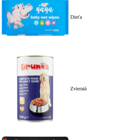
Dieťa
Zvieratá