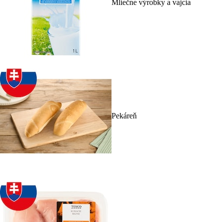
Mliečne výrobky a vajcia
Pekáreň