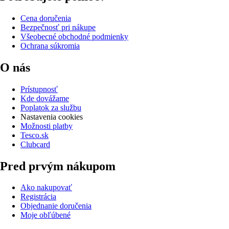
Cena doručenia
Bezpečnosť pri nákupe
Všeobecné obchodné podmienky
Ochrana súkromia
O nás
Prístupnosť
Kde dovážame
Poplatok za službu
Nastavenia cookies
Možnosti platby
Tesco.sk
Clubcard
Pred prvým nákupom
Ako nakupovať
Registrácia
Objednanie doručenia
Moje obľúbené