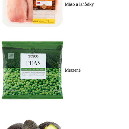
Mäso a lahôdky
Mrazené