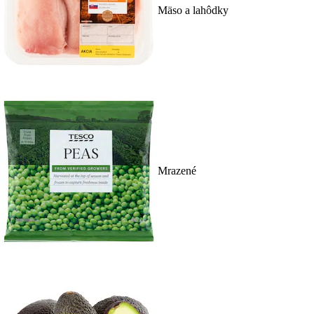
Mäso a lahôdky
Mrazené