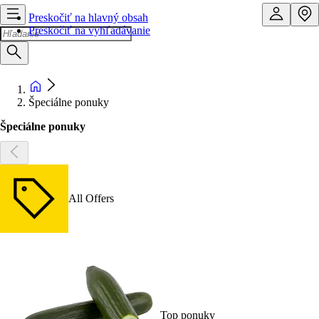
Preskočiť na hlavný obsah
Preskočiť na vyhľadávanie
Špeciálne ponuky
Špeciálne ponuky
All Offers
Top ponuky