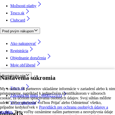
Možnosti platby
Tesco.sk
Clubcard
Pred prvým nákupom
Ako nakupovať
Registrácia
Objednanie doručenia
Moje obľúbené
Kontaktujte nás
Nastavenia súkromia
Tesco.sk
My a našich 18 partnerov ukladáme informácie v zariadení alebo k nim
pristupujeme, napríklad k jedinečným identifikátorom v súboroch
Zákaznícka linka - 0800222333
cookie, za účelom spracúvania osobných údajov. Svoj súhlas môžete
udeliť alebo spravovať voľbou Prijať alebo Odmietnuť všetko,
Výber obchodu
prípadne kedykoľvek v
Pravidlách pre ochranu osobných údajov a
cookies.
Tieto voľby oznámime našim partnerom a neovplyvnia údaje
followUs