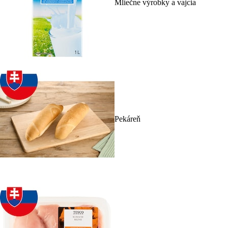
Mliečne výrobky a vajcia
Pekáreň