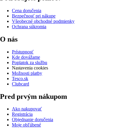
Cena doručenia
Bezpečnosť pri nákupe
Všeobecné obchodné podmienky
Ochrana súkromia
O nás
Prístupnosť
Kde dovážame
Poplatok za službu
Nastavenia cookies
Možnosti platby
Tesco.sk
Clubcard
Pred prvým nákupom
Ako nakupovať
Registrácia
Objednanie doručenia
Moje obľúbené