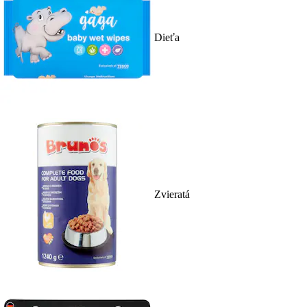
Dieťa
Zvieratá