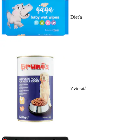
Dieťa
Zvieratá