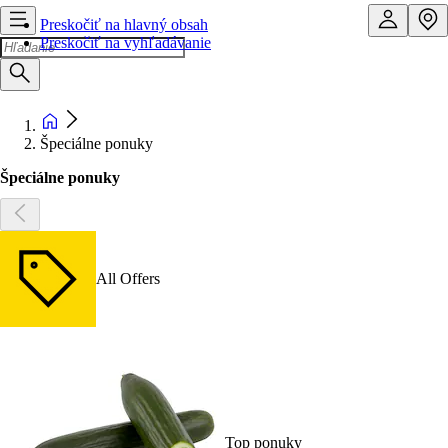
Preskočiť na hlavný obsah
Preskočiť na vyhľadávanie
Špeciálne ponuky
Špeciálne ponuky
All Offers
Top ponuky