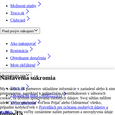
Možnosti platby
Tesco.sk
Clubcard
Pred prvým nákupom
Ako nakupovať
Registrácia
Objednanie doručenia
Moje obľúbené
Kontaktujte nás
Nastavenia súkromia
Tesco.sk
My a našich 18 partnerov ukladáme informácie v zariadení alebo k nim
pristupujeme, napríklad k jedinečným identifikátorom v súboroch
Zákaznícka linka - 0800222333
cookie, za účelom spracúvania osobných údajov. Svoj súhlas môžete
udeliť alebo spravovať voľbou Prijať alebo Odmietnuť všetko,
Výber obchodu
prípadne kedykoľvek v
Pravidlách pre ochranu osobných údajov a
cookies.
Tieto voľby oznámime našim partnerom a neovplyvnia údaje
followUs