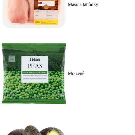
Mäso a lahôdky
Mrazené