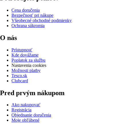
Cena doručenia
Bezpečnosť pri nákupe
Všeobecné obchodné podmienky
Ochrana súkromia
O nás
Prístupnosť
Kde dovážame
Poplatok za službu
Nastavenia cookies
Možnosti platby
Tesco.sk
Clubcard
Pred prvým nákupom
Ako nakupovať
Registrácia
Objednanie doručenia
Moje obľúbené