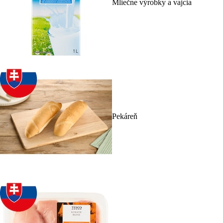
Mliečne výrobky a vajcia
Pekáreň