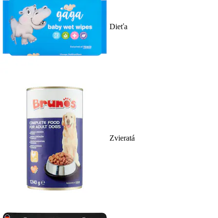
Dieťa
Zvieratá