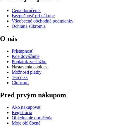
Cena doručenia
Bezpečnosť pri nákupe
Všeobecné obchodné podmienky
Ochrana súkromia
O nás
Prístupnosť
Kde dovážame
Poplatok za službu
Nastavenia cookies
Možnosti platby
Tesco.sk
Clubcard
Pred prvým nákupom
Ako nakupovať
Registrácia
Objednanie doručenia
Moje obľúbené