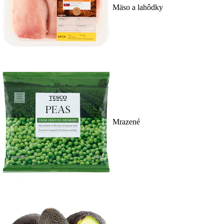
Mäso a lahôdky
Mrazené