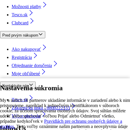
Možnosti platby
Tesco.sk
Clubcard
Pred prvým nákupom
Ako nakupovať
Registrácia
Objednanie doručenia
Moje obľúbené
Kontaktujte nás
Nastavenia súkromia
Tesco.sk
My a našich 18 partnerov ukladáme informácie v zariadení alebo k nim
pristupujeme, napríklad k jedinečným identifikátorom v súboroch
Zákaznícka linka - 0800222333
cookie, za účelom spracúvania osobných údajov. Svoj súhlas môžete
udeliť alebo spravovať voľbou Prijať alebo Odmietnuť všetko,
Výber obchodu
prípadne kedykoľvek v
Pravidlách pre ochranu osobných údajov a
cookies.
Tieto voľby oznámime našim partnerom a neovplyvnia údaje
followUs