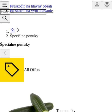
Preskočiť na hlavný obsah
Preskočiť na vyhľadávanie
Špeciálne ponuky
Špeciálne ponuky
All Offers
Top ponuky