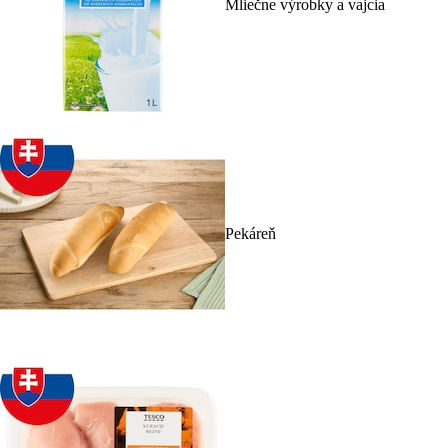
Mliečne výrobky a vajcia
Pekáreň