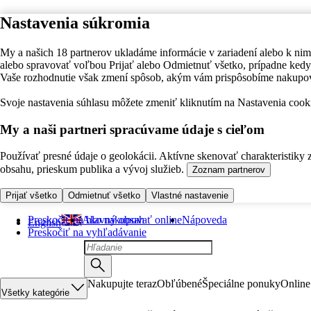
Nastavenia súkromia
My a našich 18 partnerov ukladáme informácie v zariadení alebo k nim
alebo spravovať voľbou Prijať alebo Odmietnuť všetko, prípadne ke
Vaše rozhodnutie však zmení spôsob, akým vám prispôsobíme nakupo
Svoje nastavenia súhlasu môžete zmeniť kliknutím na Nastavenia cooki
My a naši partneri spracúvame údaje s cieľom
Používať presné údaje o geolokácii. Aktívne skenovať charakteristiky 
obsahu, prieskum publika a vývoj služieb.
Zoznam partnerov
Prijať všetko
Odmietnuť všetko
Vlastné nastavenie
Preskočiť na hlavný obsah
Ako nakupovať online
Nápoveda
English
Preskočiť na vyhľadávanie
Nakupujte teraz
Obľúbené
Špeciálne ponuky
Online
Všetky kategórie