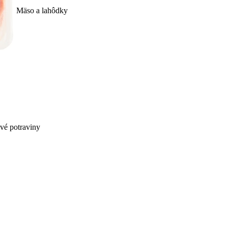
Mäso a lahôdky
ivé potraviny