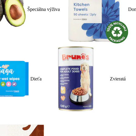
Špeciálna výživa
Dom
Dieťa
Zvieratá