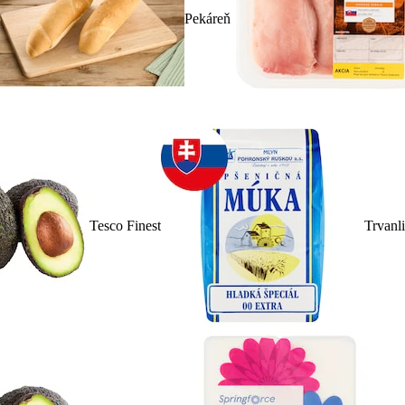
Pekáreň
Tesco Finest
Trvanl