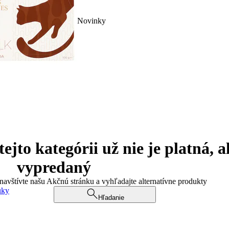
Novinky
jto kategórii už nie je platná, a
vypredaný
 navštívte našu Akčnú stránku a vyhľadajte alternatívne produkty
uky
Hľadanie