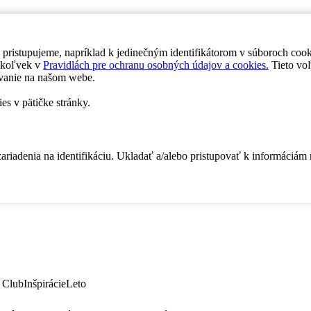
 pristupujeme, napríklad k jedinečným identifikátorom v súboroch coo
dykoľvek v
Pravidlách pre ochranu osobných údajov a cookies.
Tieto voľ
vanie na našom webe.
es v pätičke stránky.
zariadenia na identifikáciu. Ukladať a/alebo pristupovať k informáciám
 Club
Inšpirácie
Leto