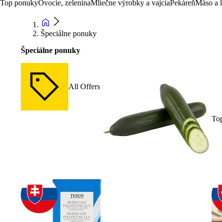
Top ponuky
Ovocie, zelenina
Mliečne výrobky a vajcia
Pekáreň
Mäso a 
Špeciálne ponuky
Špeciálne ponuky
All Offers
To