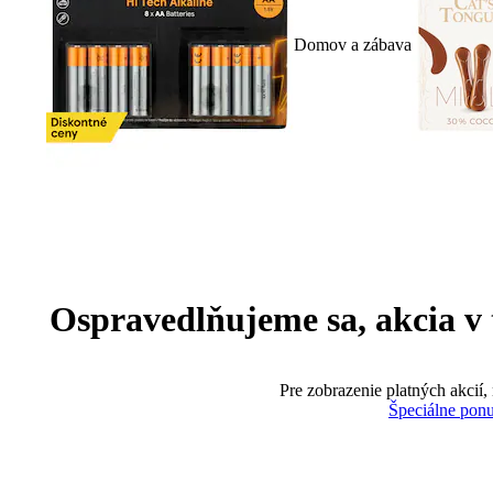
Domov a zábava
Ospravedlňujeme sa, akcia v te
Pre zobrazenie platných akcií,
Špeciálne pon