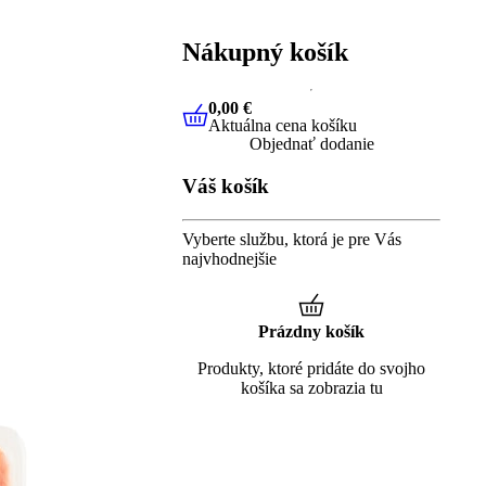
Nákupný košík
0,00 €
Aktuálna cena košíku
0,00 €
Aktuálna cena košíku
Objednať dodanie
Váš košík
Vyberte službu, ktorá je pre Vás
najvhodnejšie
Prázdny košík
Produkty, ktoré pridáte do svojho
košíka sa zobrazia tu