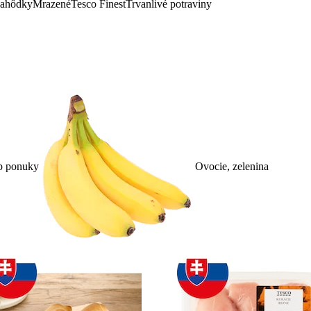
lahôdky
Mrazené
Tesco Finest
Trvanlivé potraviny
p ponuky
Ovocie, zelenina