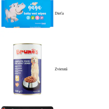
Dieťa
Zvieratá