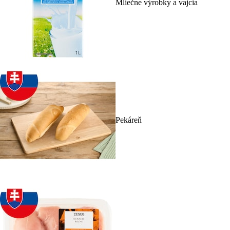
Mliečne výrobky a vajcia
Pekáreň