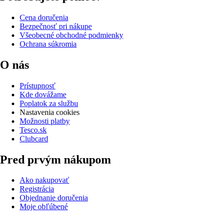
Cena doručenia
Bezpečnosť pri nákupe
Všeobecné obchodné podmienky
Ochrana súkromia
O nás
Prístupnosť
Kde dovážame
Poplatok za službu
Nastavenia cookies
Možnosti platby
Tesco.sk
Clubcard
Pred prvým nákupom
Ako nakupovať
Registrácia
Objednanie doručenia
Moje obľúbené