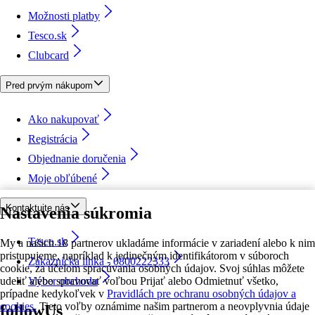
Možnosti platby
Tesco.sk
Clubcard
Pred prvým nákupom
Ako nakupovať
Registrácia
Objednanie doručenia
Moje obľúbené
Kontaktujte nás
Nastavenia súkromia
Tesco.sk
My a našich 18 partnerov ukladáme informácie v zariadení alebo k nim
pristupujeme, napríklad k jedinečným identifikátorom v súboroch
Zákaznícka linka - 0800222333
cookie, za účelom spracúvania osobných údajov. Svoj súhlas môžete
udeliť alebo spravovať voľbou Prijať alebo Odmietnuť všetko,
Výber obchodu
prípadne kedykoľvek v
Pravidlách pre ochranu osobných údajov a
cookies.
Tieto voľby oznámime našim partnerom a neovplyvnia údaje
followUs