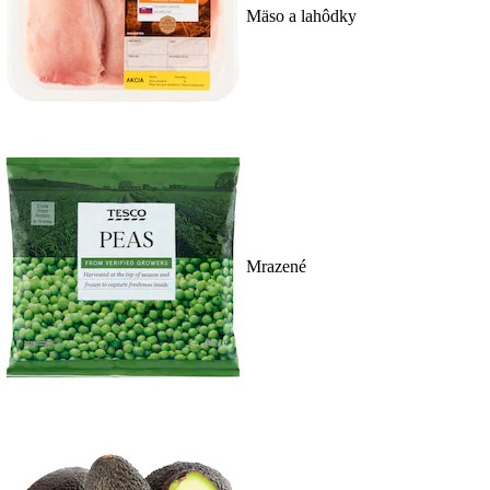
Mäso a lahôdky
Mrazené