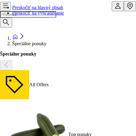
Preskočiť na hlavný obsah
Preskočiť na vyhľadávanie
Špeciálne ponuky
Špeciálne ponuky
All Offers
Top ponuky