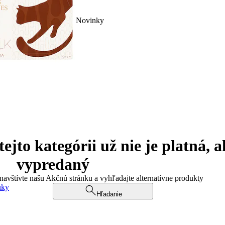
Novinky
jto kategórii už nie je platná, a
vypredaný
 navštívte našu Akčnú stránku a vyhľadajte alternatívne produkty
uky
Hľadanie