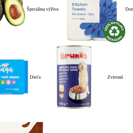
Špeciálna výživa
Dom
Dieťa
Zvieratá