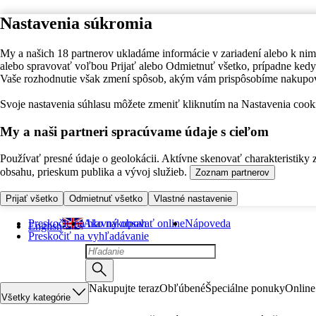
Nastavenia súkromia
My a našich 18 partnerov ukladáme informácie v zariadení alebo k nim
alebo spravovať voľbou Prijať alebo Odmietnuť všetko, prípadne ke
Vaše rozhodnutie však zmení spôsob, akým vám prispôsobíme nakupo
Svoje nastavenia súhlasu môžete zmeniť kliknutím na Nastavenia cooki
My a naši partneri spracúvame údaje s cieľom
Používať presné údaje o geolokácii. Aktívne skenovať charakteristiky 
obsahu, prieskum publika a vývoj služieb.
Zoznam partnerov
Prijať všetko
Odmietnuť všetko
Vlastné nastavenie
Preskočiť na hlavný obsah
Ako nakupovať online
Nápoveda
English
Preskočiť na vyhľadávanie
Nakupujte teraz
Obľúbené
Špeciálne ponuky
Online
Všetky kategórie