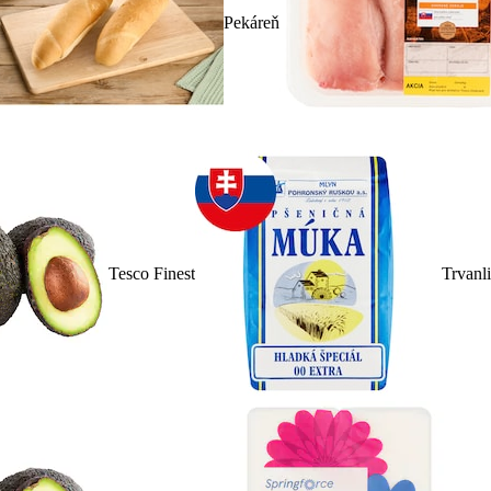
Pekáreň
Tesco Finest
Trvanl