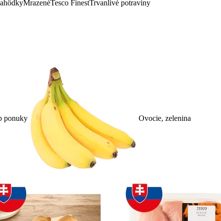
lahôdky
Mrazené
Tesco Finest
Trvanlivé potraviny
p ponuky
Ovocie, zelenina