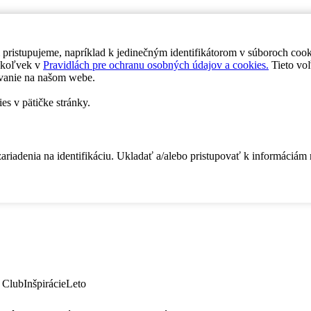
 pristupujeme, napríklad k jedinečným identifikátorom v súboroch coo
dykoľvek v
Pravidlách pre ochranu osobných údajov a cookies.
Tieto voľ
vanie na našom webe.
es v pätičke stránky.
zariadenia na identifikáciu. Ukladať a/alebo pristupovať k informáciám
 Club
Inšpirácie
Leto