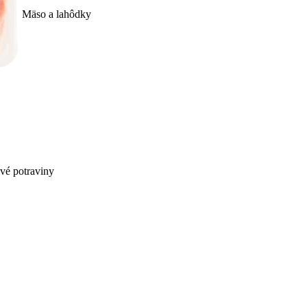
Mäso a lahôdky
ivé potraviny