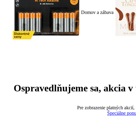
Domov a zábava
Ospravedlňujeme sa, akcia v te
Pre zobrazenie platných akcií,
Špeciálne pon