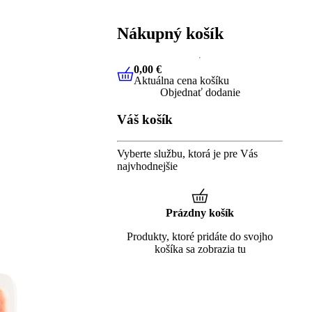
Nákupný košík
0,00 €
Aktuálna cena košíku
0,00 €
Aktuálna cena košíku
Objednať dodanie
Váš košík
Vyberte službu, ktorá je pre Vás
najvhodnejšie
Prázdny košík
Produkty, ktoré pridáte do svojho
košíka sa zobrazia tu