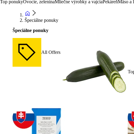
Top ponuky
Ovocie, zelenina
Mliečne výrobky a vajcia
Pekáreň
Mäso a 
Špeciálne ponuky
Špeciálne ponuky
All Offers
To