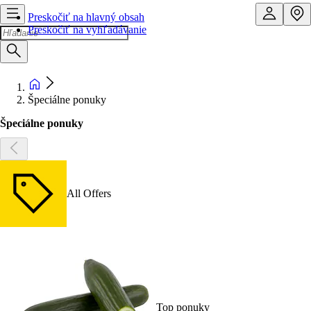
Preskočiť na hlavný obsah
Preskočiť na vyhľadávanie
Špeciálne ponuky
Špeciálne ponuky
All Offers
Top ponuky