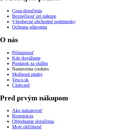
Cena doručenia
Bezpečnosť pri nákupe
Všeobecné obchodné podmienky
Ochrana súkromia
O nás
Prístupnosť
Kde dovážame
Poplatok za službu
Nastavenia cookies
Možnosti platby
Tesco.sk
Clubcard
Pred prvým nákupom
Ako nakupovať
Registrácia
Objednanie doručenia
Moje obľúbené