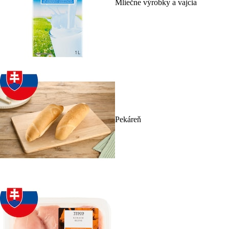
Mliečne výrobky a vajcia
Pekáreň