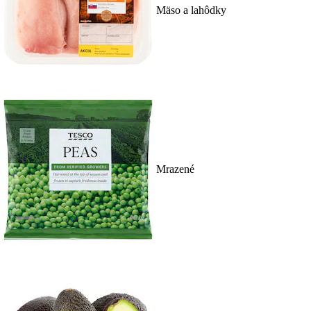
Mäso a lahôdky
Mrazené