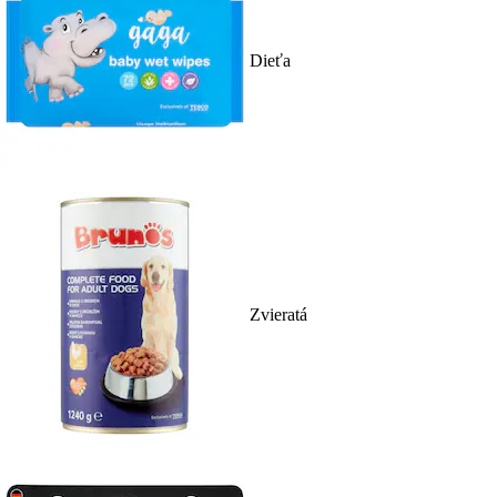
Dieťa
Zvieratá