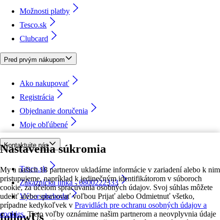
Možnosti platby
Tesco.sk
Clubcard
Pred prvým nákupom
Ako nakupovať
Registrácia
Objednanie doručenia
Moje obľúbené
Kontaktujte nás
Nastavenia súkromia
Tesco.sk
My a našich 18 partnerov ukladáme informácie v zariadení alebo k nim
pristupujeme, napríklad k jedinečným identifikátorom v súboroch
Zákaznícka linka - 0800222333
cookie, za účelom spracúvania osobných údajov. Svoj súhlas môžete
udeliť alebo spravovať voľbou Prijať alebo Odmietnuť všetko,
Výber obchodu
prípadne kedykoľvek v
Pravidlách pre ochranu osobných údajov a
cookies.
Tieto voľby oznámime našim partnerom a neovplyvnia údaje
followUs