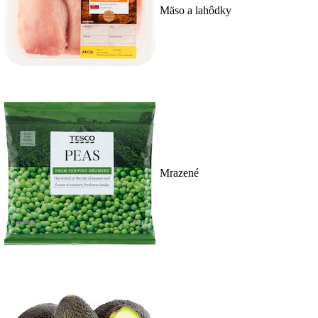
Mäso a lahôdky
Mrazené