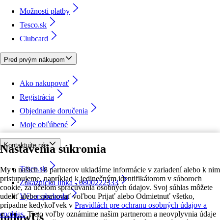
Možnosti platby
Tesco.sk
Clubcard
Pred prvým nákupom
Ako nakupovať
Registrácia
Objednanie doručenia
Moje obľúbené
Kontaktujte nás
Nastavenia súkromia
Tesco.sk
My a našich 18 partnerov ukladáme informácie v zariadení alebo k nim
pristupujeme, napríklad k jedinečným identifikátorom v súboroch
Zákaznícka linka - 0800222333
cookie, za účelom spracúvania osobných údajov. Svoj súhlas môžete
udeliť alebo spravovať voľbou Prijať alebo Odmietnuť všetko,
Výber obchodu
prípadne kedykoľvek v
Pravidlách pre ochranu osobných údajov a
cookies.
Tieto voľby oznámime našim partnerom a neovplyvnia údaje
followUs