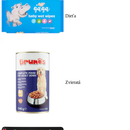
Dieťa
Zvieratá