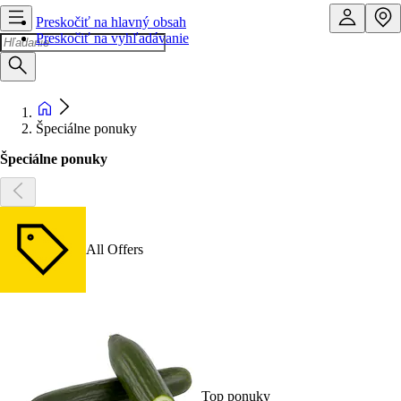
Preskočiť na hlavný obsah
Preskočiť na vyhľadávanie
Špeciálne ponuky
Špeciálne ponuky
All Offers
Top ponuky