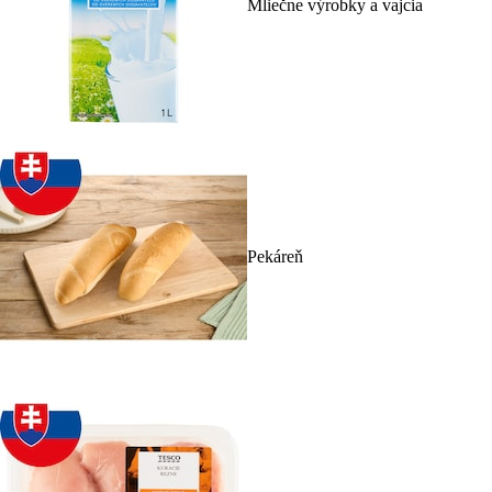
Mliečne výrobky a vajcia
Pekáreň