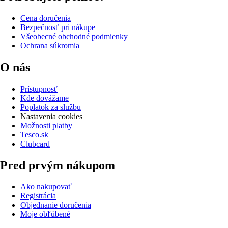
Cena doručenia
Bezpečnosť pri nákupe
Všeobecné obchodné podmienky
Ochrana súkromia
O nás
Prístupnosť
Kde dovážame
Poplatok za službu
Nastavenia cookies
Možnosti platby
Tesco.sk
Clubcard
Pred prvým nákupom
Ako nakupovať
Registrácia
Objednanie doručenia
Moje obľúbené