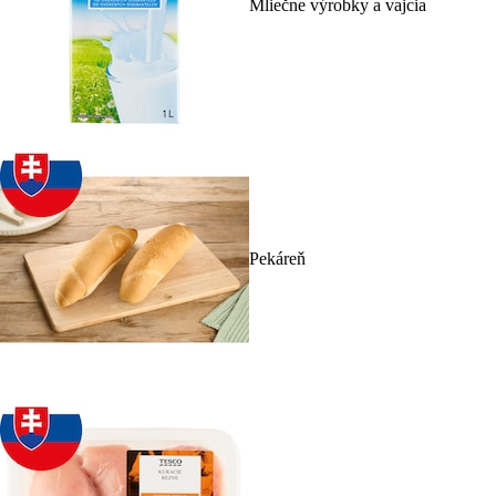
Mliečne výrobky a vajcia
Pekáreň