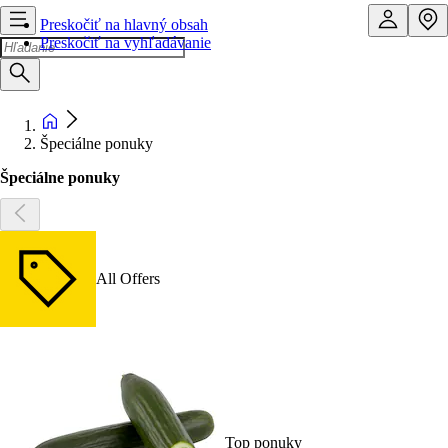
Preskočiť na hlavný obsah
Preskočiť na vyhľadávanie
Špeciálne ponuky
Špeciálne ponuky
All Offers
Top ponuky