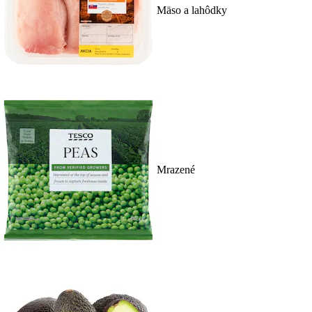
Mäso a lahôdky
Mrazené