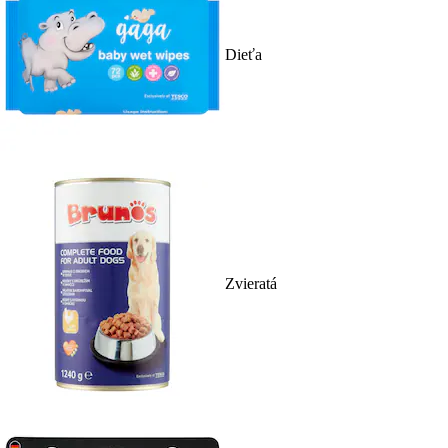
Dieťa
Zvieratá