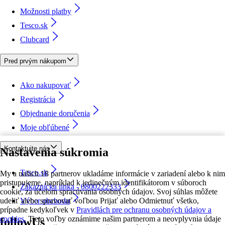
Možnosti platby
Tesco.sk
Clubcard
Pred prvým nákupom
Ako nakupovať
Registrácia
Objednanie doručenia
Moje obľúbené
Kontaktujte nás
Nastavenia súkromia
Tesco.sk
My a našich 18 partnerov ukladáme informácie v zariadení alebo k nim
pristupujeme, napríklad k jedinečným identifikátorom v súboroch
Zákaznícka linka - 0800222333
cookie, za účelom spracúvania osobných údajov. Svoj súhlas môžete
udeliť alebo spravovať voľbou Prijať alebo Odmietnuť všetko,
Výber obchodu
prípadne kedykoľvek v
Pravidlách pre ochranu osobných údajov a
cookies.
Tieto voľby oznámime našim partnerom a neovplyvnia údaje
followUs