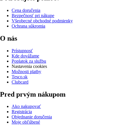
Cena doručenia
Bezpečnosť pri nákupe
Všeobecné obchodné podmienky
Ochrana súkromia
O nás
Prístupnosť
Kde dovážame
Poplatok za službu
Nastavenia cookies
Možnosti platby
Tesco.sk
Clubcard
Pred prvým nákupom
Ako nakupovať
Registrácia
Objednanie doručenia
Moje obľúbené