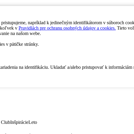
 pristupujeme, napríklad k jedinečným identifikátorom v súboroch coo
dykoľvek v
Pravidlách pre ochranu osobných údajov a cookies.
Tieto voľ
vanie na našom webe.
es v pätičke stránky.
zariadenia na identifikáciu. Ukladať a/alebo pristupovať k informáciám
 Club
Inšpirácie
Leto