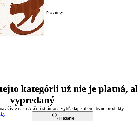
Novinky
jto kategórii už nie je platná, a
vypredaný
 navštívte našu Akčnú stránku a vyhľadajte alternatívne produkty
uky
Hľadanie