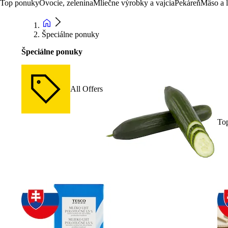
Top ponuky
Ovocie, zelenina
Mliečne výrobky a vajcia
Pekáreň
Mäso a 
Špeciálne ponuky
Špeciálne ponuky
All Offers
To