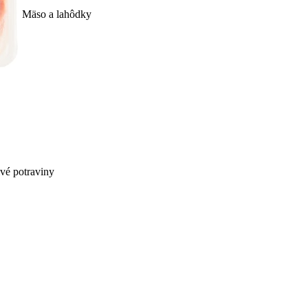
Mäso a lahôdky
ivé potraviny