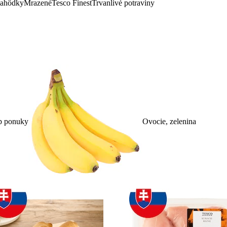
lahôdky
Mrazené
Tesco Finest
Trvanlivé potraviny
p ponuky
Ovocie, zelenina