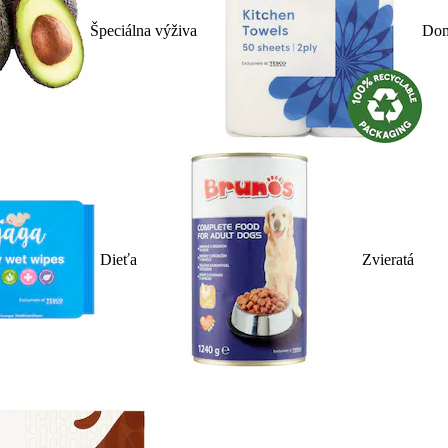
Špeciálna výživa
Dom
Dieťa
Zvieratá