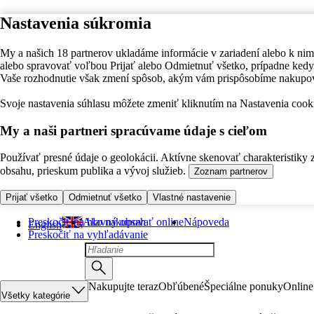
Nastavenia súkromia
My a našich 18 partnerov ukladáme informácie v zariadení alebo k nim
alebo spravovať voľbou Prijať alebo Odmietnuť všetko, prípadne ke
Vaše rozhodnutie však zmení spôsob, akým vám prispôsobíme nakupo
Svoje nastavenia súhlasu môžete zmeniť kliknutím na Nastavenia cooki
My a naši partneri spracúvame údaje s cieľom
Používať presné údaje o geolokácii. Aktívne skenovať charakteristiky 
obsahu, prieskum publika a vývoj služieb.
Zoznam partnerov
Prijať všetko
Odmietnuť všetko
Vlastné nastavenie
Preskočiť na hlavný obsah
Ako nakupovať online
Nápoveda
English
Preskočiť na vyhľadávanie
Nakupujte teraz
Obľúbené
Špeciálne ponuky
Online
Všetky kategórie