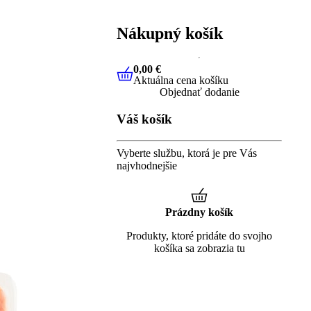
Nákupný košík
0,00 €
Aktuálna cena košíku
0,00 €
Aktuálna cena košíku
Objednať dodanie
Váš košík
Vyberte službu, ktorá je pre Vás
najvhodnejšie
Prázdny košík
Produkty, ktoré pridáte do svojho
košíka sa zobrazia tu