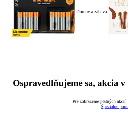
Domov a zábava
Ospravedlňujeme sa, akcia v te
Pre zobrazenie platných akcií,
Špeciálne pon