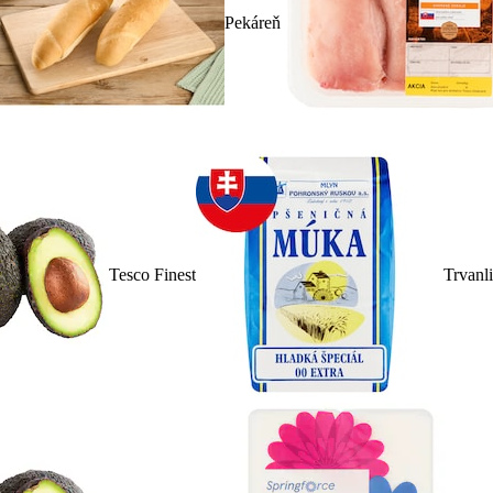
Pekáreň
Tesco Finest
Trvanl