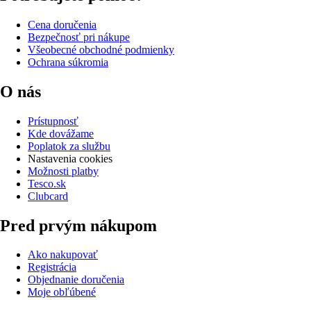
Cena doručenia
Bezpečnosť pri nákupe
Všeobecné obchodné podmienky
Ochrana súkromia
O nás
Prístupnosť
Kde dovážame
Poplatok za službu
Nastavenia cookies
Možnosti platby
Tesco.sk
Clubcard
Pred prvým nákupom
Ako nakupovať
Registrácia
Objednanie doručenia
Moje obľúbené