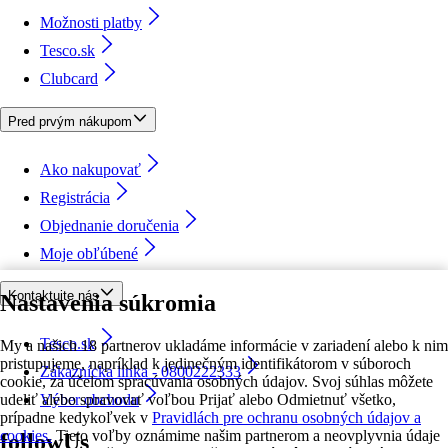
Možnosti platby
Tesco.sk
Clubcard
Pred prvým nákupom
Ako nakupovať
Registrácia
Objednanie doručenia
Moje obľúbené
Kontaktujte nás
Nastavenia súkromia
Tesco.sk
My a našich 18 partnerov ukladáme informácie v zariadení alebo k nim
pristupujeme, napríklad k jedinečným identifikátorom v súboroch
Zákaznícka linka - 0800222333
cookie, za účelom spracúvania osobných údajov. Svoj súhlas môžete
udeliť alebo spravovať voľbou Prijať alebo Odmietnuť všetko,
Výber obchodu
prípadne kedykoľvek v
Pravidlách pre ochranu osobných údajov a
cookies.
Tieto voľby oznámime našim partnerom a neovplyvnia údaje
followUs