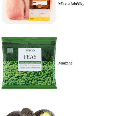
Mäso a lahôdky
Mrazené