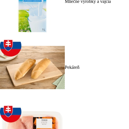
Mliečne výrobky a vajcia
Pekáreň