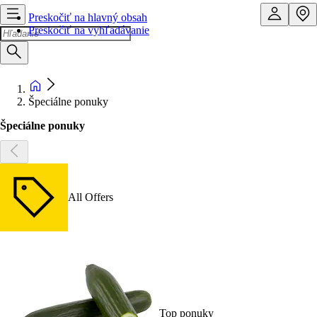
Preskočiť na hlavný obsah
Preskočiť na vyhľadávanie
Špeciálne ponuky
Špeciálne ponuky
All Offers
Top ponuky