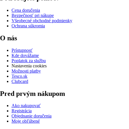
Cena doručenia
Bezpečnosť pri nákupe
Všeobecné obchodné podmienky
Ochrana súkromia
O nás
Prístupnosť
Kde dovážame
Poplatok za službu
Nastavenia cookies
Možnosti platby
Tesco.sk
Clubcard
Pred prvým nákupom
Ako nakupovať
Registrácia
Objednanie doručenia
Moje obľúbené