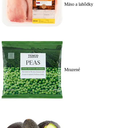
Mäso a lahôdky
Mrazené