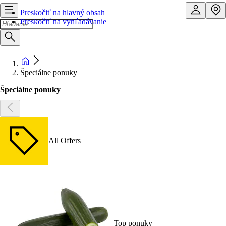
Preskočiť na hlavný obsah
Preskočiť na vyhľadávanie
Špeciálne ponuky
Špeciálne ponuky
All Offers
Top ponuky