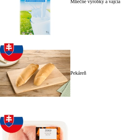
Mliečne výrobky a vajcia
Pekáreň