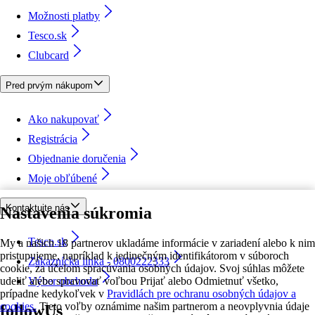
Možnosti platby
Tesco.sk
Clubcard
Pred prvým nákupom
Ako nakupovať
Registrácia
Objednanie doručenia
Moje obľúbené
Kontaktujte nás
Nastavenia súkromia
Tesco.sk
My a našich 18 partnerov ukladáme informácie v zariadení alebo k nim
pristupujeme, napríklad k jedinečným identifikátorom v súboroch
Zákaznícka linka - 0800222333
cookie, za účelom spracúvania osobných údajov. Svoj súhlas môžete
udeliť alebo spravovať voľbou Prijať alebo Odmietnuť všetko,
Výber obchodu
prípadne kedykoľvek v
Pravidlách pre ochranu osobných údajov a
cookies.
Tieto voľby oznámime našim partnerom a neovplyvnia údaje
followUs