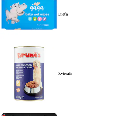
Dieťa
Zvieratá