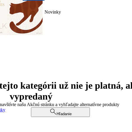
Novinky
jto kategórii už nie je platná, a
vypredaný
 navštívte našu Akčnú stránku a vyhľadajte alternatívne produkty
uky
Hľadanie