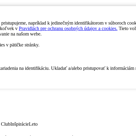
 pristupujeme, napríklad k jedinečným identifikátorom v súboroch coo
dykoľvek v
Pravidlách pre ochranu osobných údajov a cookies.
Tieto voľ
vanie na našom webe.
es v pätičke stránky.
zariadenia na identifikáciu. Ukladať a/alebo pristupovať k informáciám
 Club
Inšpirácie
Leto