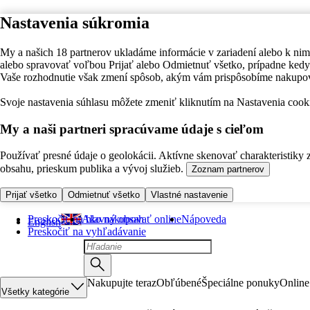
Nastavenia súkromia
My a našich 18 partnerov ukladáme informácie v zariadení alebo k nim
alebo spravovať voľbou Prijať alebo Odmietnuť všetko, prípadne ke
Vaše rozhodnutie však zmení spôsob, akým vám prispôsobíme nakupo
Svoje nastavenia súhlasu môžete zmeniť kliknutím na Nastavenia cooki
My a naši partneri spracúvame údaje s cieľom
Používať presné údaje o geolokácii. Aktívne skenovať charakteristiky 
obsahu, prieskum publika a vývoj služieb.
Zoznam partnerov
Prijať všetko
Odmietnuť všetko
Vlastné nastavenie
Preskočiť na hlavný obsah
Ako nakupovať online
Nápoveda
English
Preskočiť na vyhľadávanie
Nakupujte teraz
Obľúbené
Špeciálne ponuky
Online
Všetky kategórie