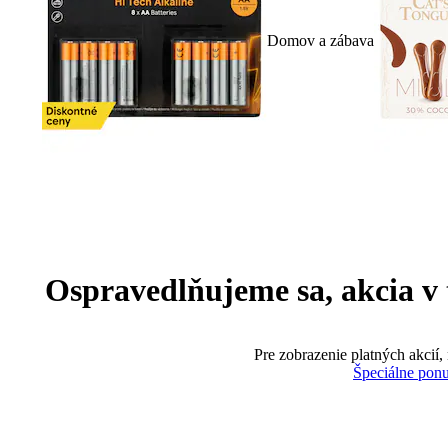
Domov a zábava
Ospravedlňujeme sa, akcia v te
Pre zobrazenie platných akcií,
Špeciálne pon