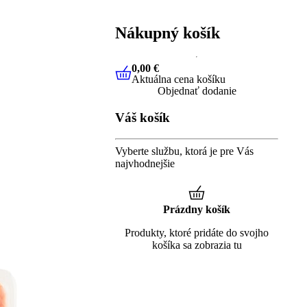
Nákupný košík
0,00 €
Aktuálna cena košíku
0,00 €
Aktuálna cena košíku
Objednať dodanie
Váš košík
Vyberte službu, ktorá je pre Vás
najvhodnejšie
Prázdny košík
Produkty, ktoré pridáte do svojho
košíka sa zobrazia tu