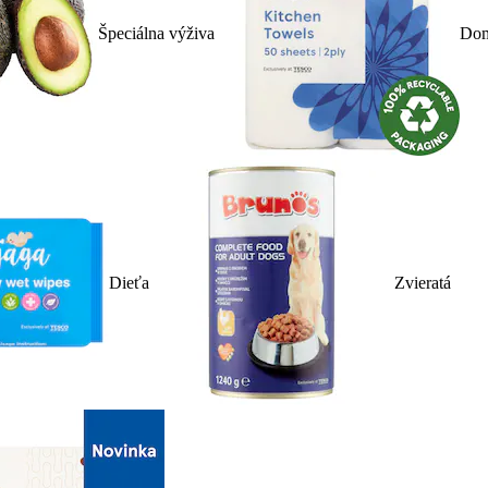
Špeciálna výživa
Dom
Dieťa
Zvieratá