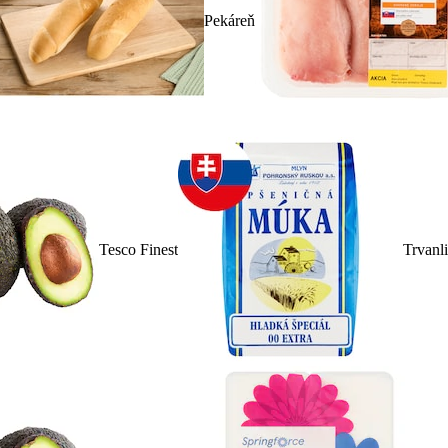
Pekáreň
Tesco Finest
Trvanl