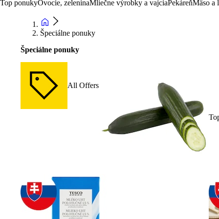
Top ponuky
Ovocie, zelenina
Mliečne výrobky a vajcia
Pekáreň
Mäso a 
Špeciálne ponuky
Špeciálne ponuky
All Offers
To