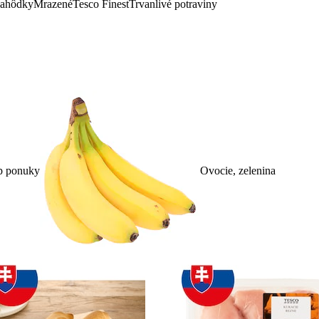
lahôdky
Mrazené
Tesco Finest
Trvanlivé potraviny
p ponuky
Ovocie, zelenina