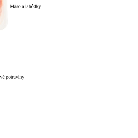
Mäso a lahôdky
ivé potraviny