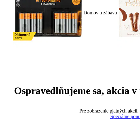
Domov a zábava
Ospravedlňujeme sa, akcia v te
Pre zobrazenie platných akcií,
Špeciálne pon