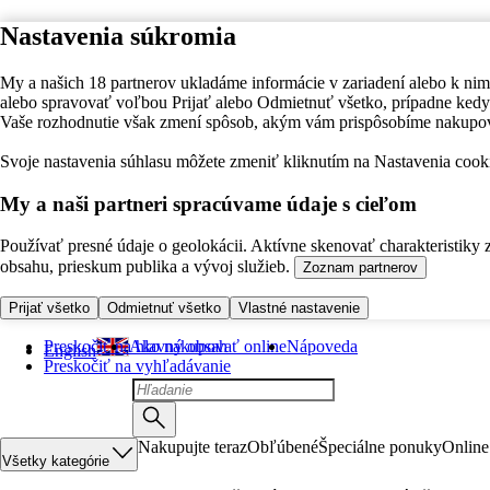
Nastavenia súkromia
My a našich 18 partnerov ukladáme informácie v zariadení alebo k nim
alebo spravovať voľbou Prijať alebo Odmietnuť všetko, prípadne ke
Vaše rozhodnutie však zmení spôsob, akým vám prispôsobíme nakupo
Svoje nastavenia súhlasu môžete zmeniť kliknutím na Nastavenia cooki
My a naši partneri spracúvame údaje s cieľom
Používať presné údaje o geolokácii. Aktívne skenovať charakteristiky 
obsahu, prieskum publika a vývoj služieb.
Zoznam partnerov
Prijať všetko
Odmietnuť všetko
Vlastné nastavenie
Preskočiť na hlavný obsah
Ako nakupovať online
Nápoveda
English
Preskočiť na vyhľadávanie
Nakupujte teraz
Obľúbené
Špeciálne ponuky
Online
Všetky kategórie