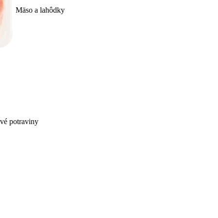
Mäso a lahôdky
ivé potraviny