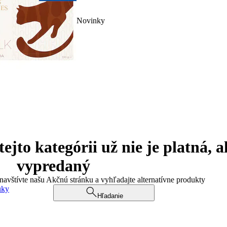
Novinky
jto kategórii už nie je platná, a
vypredaný
 navštívte našu Akčnú stránku a vyhľadajte alternatívne produkty
uky
Hľadanie