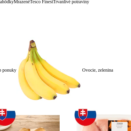
lahôdky
Mrazené
Tesco Finest
Trvanlivé potraviny
p ponuky
Ovocie, zelenina