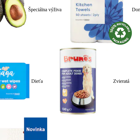
Špeciálna výživa
Dom
Dieťa
Zvieratá