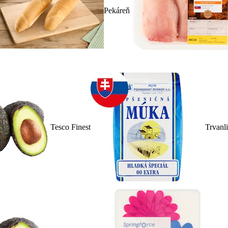
Pekáreň
Tesco Finest
Trvanl