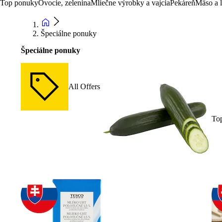
Top ponuky
Ovocie, zelenina
Mliečne výrobky a vajcia
Pekáreň
Mäso a 
Špeciálne ponuky
Špeciálne ponuky
All Offers
To