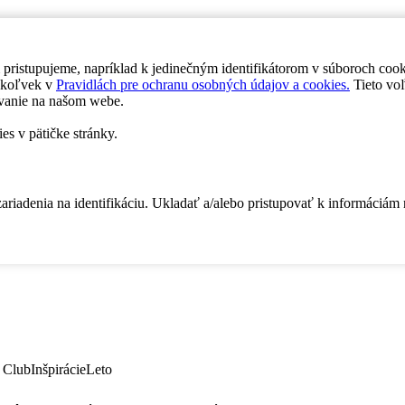
 pristupujeme, napríklad k jedinečným identifikátorom v súboroch coo
dykoľvek v
Pravidlách pre ochranu osobných údajov a cookies.
Tieto voľ
vanie na našom webe.
es v pätičke stránky.
zariadenia na identifikáciu. Ukladať a/alebo pristupovať k informáciám
 Club
Inšpirácie
Leto