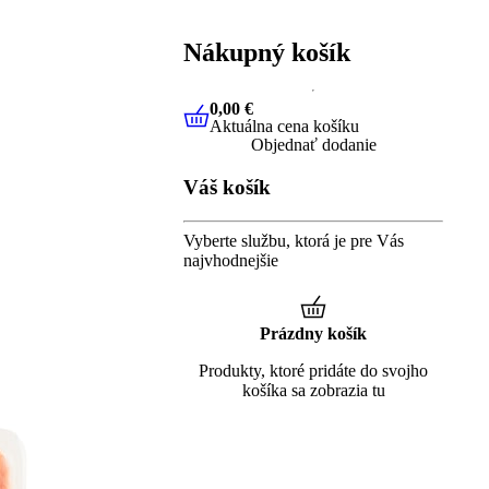
Nákupný košík
0,00 €
Aktuálna cena košíku
0,00 €
Aktuálna cena košíku
Objednať dodanie
Váš košík
Vyberte službu, ktorá je pre Vás
najvhodnejšie
Prázdny košík
Produkty, ktoré pridáte do svojho
košíka sa zobrazia tu