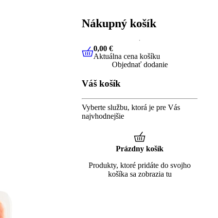
Nákupný košík
0,00 €
Aktuálna cena košíku
0,00 €
Aktuálna cena košíku
Objednať dodanie
Váš košík
Vyberte službu, ktorá je pre Vás
najvhodnejšie
Prázdny košík
Produkty, ktoré pridáte do svojho
košíka sa zobrazia tu