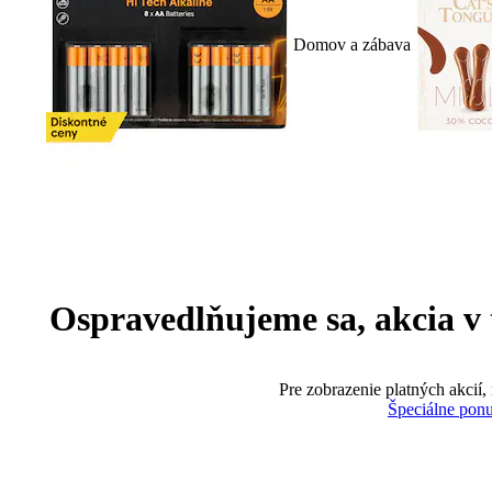
Domov a zábava
Ospravedlňujeme sa, akcia v te
Pre zobrazenie platných akcií,
Špeciálne pon