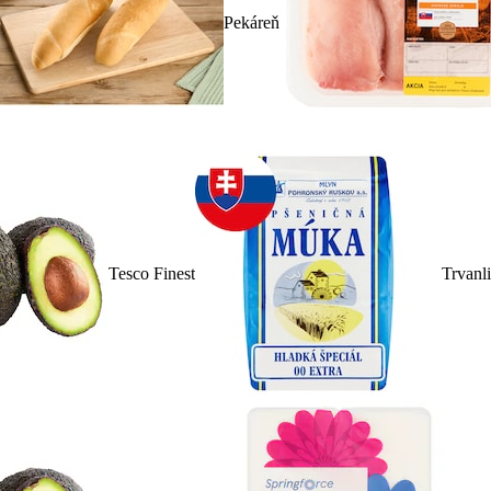
Pekáreň
Tesco Finest
Trvanl