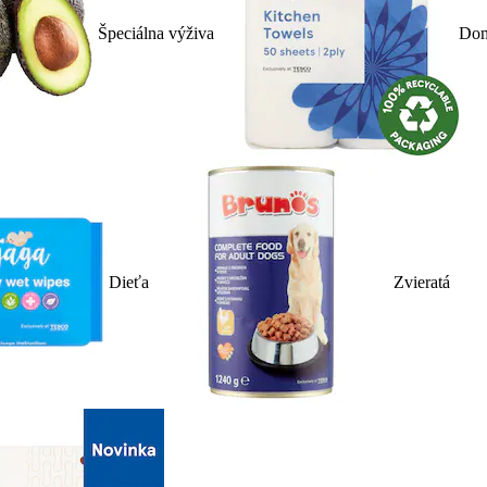
Špeciálna výživa
Dom
Dieťa
Zvieratá