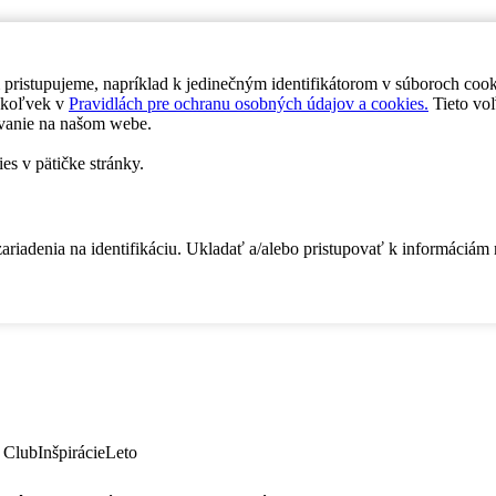
 pristupujeme, napríklad k jedinečným identifikátorom v súboroch coo
dykoľvek v
Pravidlách pre ochranu osobných údajov a cookies.
Tieto voľ
vanie na našom webe.
es v pätičke stránky.
zariadenia na identifikáciu. Ukladať a/alebo pristupovať k informáciám
 Club
Inšpirácie
Leto