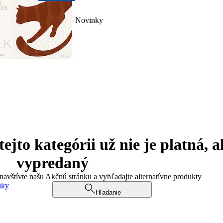
Novinky
jto kategórii už nie je platná, a
vypredaný
 navštívte našu Akčnú stránku a vyhľadajte alternatívne produkty
uky
Hľadanie