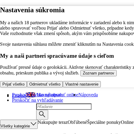
Nastavenia súkromia
My a našich 18 partnerov ukladáme informácie v zariadení alebo k nim
alebo spravovať voľbou Prijať alebo Odmietnuť všetko, prípadne ke
Vaše rozhodnutie však zmení spôsob, akým vám prispôsobíme nakupo
Svoje nastavenia súhlasu môžete zmeniť kliknutím na Nastavenia cooki
My a naši partneri spracúvame údaje s cieľom
Používať presné údaje o geolokácii. Aktívne skenovať charakteristiky 
obsahu, prieskum publika a vývoj služieb.
Zoznam partnerov
Prijať všetko
Odmietnuť všetko
Vlastné nastavenie
Preskočiť na hlavný obsah
Ako nakupovať online
Nápoveda
English
Preskočiť na vyhľadávanie
Nakupujte teraz
Obľúbené
Špeciálne ponuky
Online
Všetky kategórie