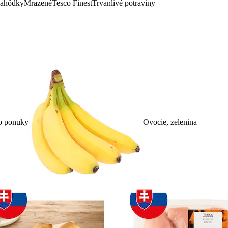
lahôdky
Mrazené
Tesco Finest
Trvanlivé potraviny
p ponuky
Ovocie, zelenina