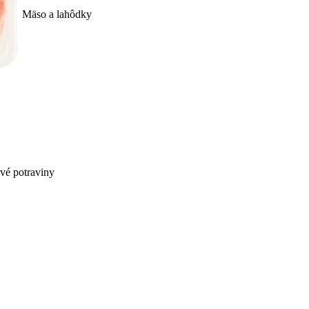
Mäso a lahôdky
ivé potraviny