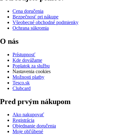
Cena doručenia
Bezpečnosť pri nákupe
Všeobecné obchodné podmienky
Ochrana súkromia
O nás
Prístupnosť
Kde dovážame
Poplatok za službu
Nastavenia cookies
Možnosti platby
Tesco.sk
Clubcard
Pred prvým nákupom
Ako nakupovať
Registrácia
Objednanie doručenia
Moje obľúbené