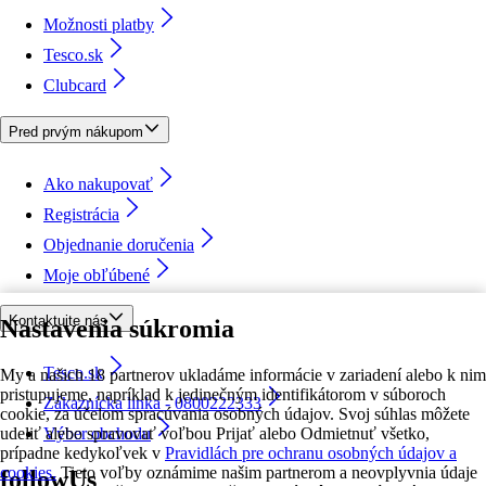
Možnosti platby
Tesco.sk
Clubcard
Pred prvým nákupom
Ako nakupovať
Registrácia
Objednanie doručenia
Moje obľúbené
Kontaktujte nás
Nastavenia súkromia
Tesco.sk
My a našich 18 partnerov ukladáme informácie v zariadení alebo k nim
pristupujeme, napríklad k jedinečným identifikátorom v súboroch
Zákaznícka linka - 0800222333
cookie, za účelom spracúvania osobných údajov. Svoj súhlas môžete
udeliť alebo spravovať voľbou Prijať alebo Odmietnuť všetko,
Výber obchodu
prípadne kedykoľvek v
Pravidlách pre ochranu osobných údajov a
cookies.
Tieto voľby oznámime našim partnerom a neovplyvnia údaje
followUs