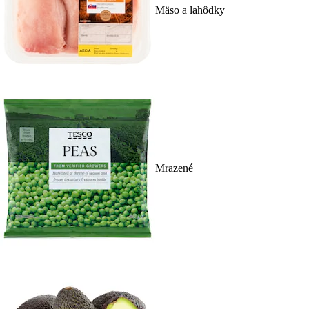
Mäso a lahôdky
Mrazené