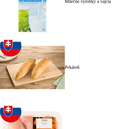
Mliečne výrobky a vajcia
Pekáreň