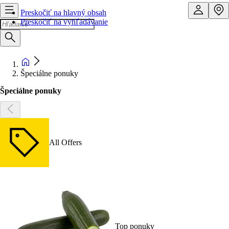
Preskočiť na hlavný obsah
Preskočiť na vyhľadávanie
Špeciálne ponuky
Špeciálne ponuky
All Offers
Top ponuky