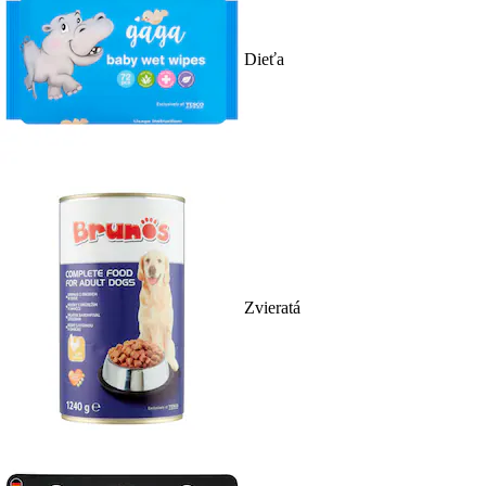
Dieťa
Zvieratá