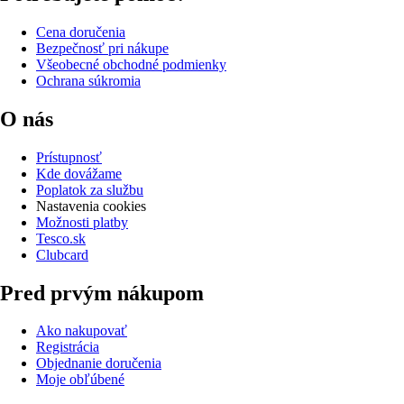
Cena doručenia
Bezpečnosť pri nákupe
Všeobecné obchodné podmienky
Ochrana súkromia
O nás
Prístupnosť
Kde dovážame
Poplatok za službu
Nastavenia cookies
Možnosti platby
Tesco.sk
Clubcard
Pred prvým nákupom
Ako nakupovať
Registrácia
Objednanie doručenia
Moje obľúbené