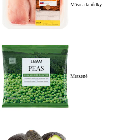
Mäso a lahôdky
Mrazené