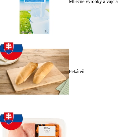
Mliečne výrobky a vajcia
Pekáreň