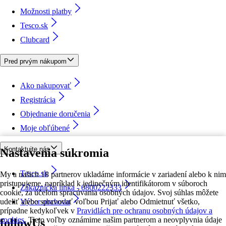
Možnosti platby
Tesco.sk
Clubcard
Pred prvým nákupom
Ako nakupovať
Registrácia
Objednanie doručenia
Moje obľúbené
Kontaktujte nás
Nastavenia súkromia
Tesco.sk
My a našich 18 partnerov ukladáme informácie v zariadení alebo k nim
pristupujeme, napríklad k jedinečným identifikátorom v súboroch
Zákaznícka linka - 0800222333
cookie, za účelom spracúvania osobných údajov. Svoj súhlas môžete
udeliť alebo spravovať voľbou Prijať alebo Odmietnuť všetko,
Výber obchodu
prípadne kedykoľvek v
Pravidlách pre ochranu osobných údajov a
cookies.
Tieto voľby oznámime našim partnerom a neovplyvnia údaje
followUs