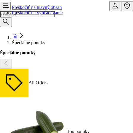
Preskočiť na hlavný obsah
Preskočiť na vyhľadávanie
Špeciálne ponuky
Špeciálne ponuky
All Offers
Top ponuky