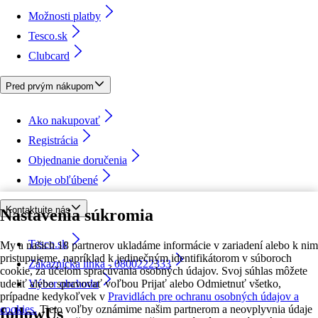
Možnosti platby
Tesco.sk
Clubcard
Pred prvým nákupom
Ako nakupovať
Registrácia
Objednanie doručenia
Moje obľúbené
Kontaktujte nás
Nastavenia súkromia
Tesco.sk
My a našich 18 partnerov ukladáme informácie v zariadení alebo k nim
pristupujeme, napríklad k jedinečným identifikátorom v súboroch
Zákaznícka linka - 0800222333
cookie, za účelom spracúvania osobných údajov. Svoj súhlas môžete
udeliť alebo spravovať voľbou Prijať alebo Odmietnuť všetko,
Výber obchodu
prípadne kedykoľvek v
Pravidlách pre ochranu osobných údajov a
cookies.
Tieto voľby oznámime našim partnerom a neovplyvnia údaje
followUs