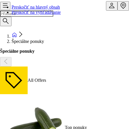
Preskočiť na hlavný obsah
Preskočiť na vyhľadávanie
Špeciálne ponuky
Špeciálne ponuky
All Offers
Top ponuky