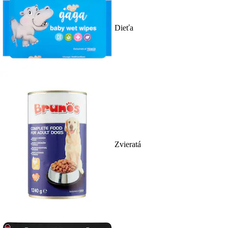
Dieťa
Zvieratá