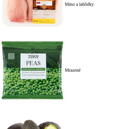
Mäso a lahôdky
Mrazené