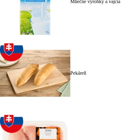
Mliečne výrobky a vajcia
Pekáreň