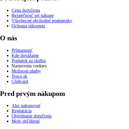
Cena doručenia
Bezpečnosť pri nákupe
Všeobecné obchodné podmienky
Ochrana súkromia
O nás
Prístupnosť
Kde dovážame
Poplatok za službu
Nastavenia cookies
Možnosti platby
Tesco.sk
Clubcard
Pred prvým nákupom
Ako nakupovať
Registrácia
Objednanie doručenia
Moje obľúbené