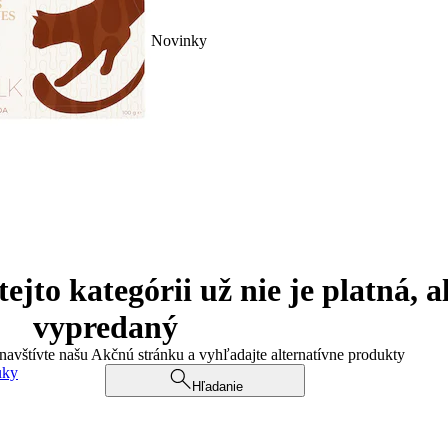
Novinky
jto kategórii už nie je platná, a
vypredaný
 navštívte našu Akčnú stránku a vyhľadajte alternatívne produkty
uky
Hľadanie