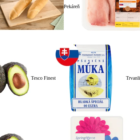
Pekáreň
Tesco Finest
Trvanl