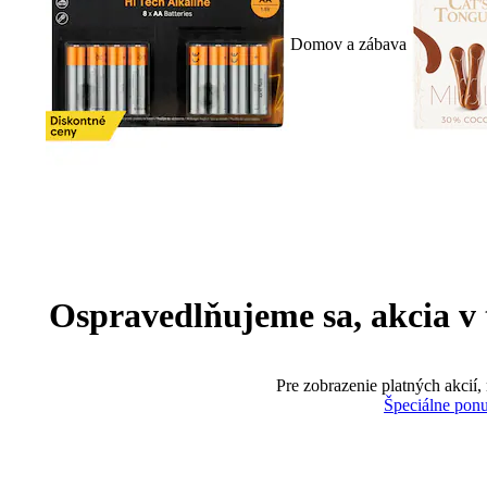
Domov a zábava
Ospravedlňujeme sa, akcia v te
Pre zobrazenie platných akcií,
Špeciálne pon