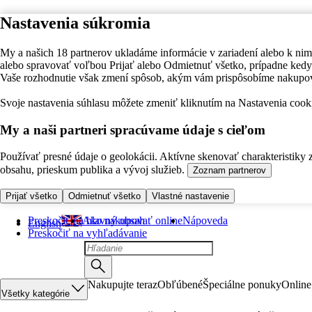
Nastavenia súkromia
My a našich 18 partnerov ukladáme informácie v zariadení alebo k nim
alebo spravovať voľbou Prijať alebo Odmietnuť všetko, prípadne ke
Vaše rozhodnutie však zmení spôsob, akým vám prispôsobíme nakupo
Svoje nastavenia súhlasu môžete zmeniť kliknutím na Nastavenia cooki
My a naši partneri spracúvame údaje s cieľom
Používať presné údaje o geolokácii. Aktívne skenovať charakteristiky 
obsahu, prieskum publika a vývoj služieb.
Zoznam partnerov
Prijať všetko
Odmietnuť všetko
Vlastné nastavenie
Preskočiť na hlavný obsah
Ako nakupovať online
Nápoveda
English
Preskočiť na vyhľadávanie
Nakupujte teraz
Obľúbené
Špeciálne ponuky
Online
Všetky kategórie