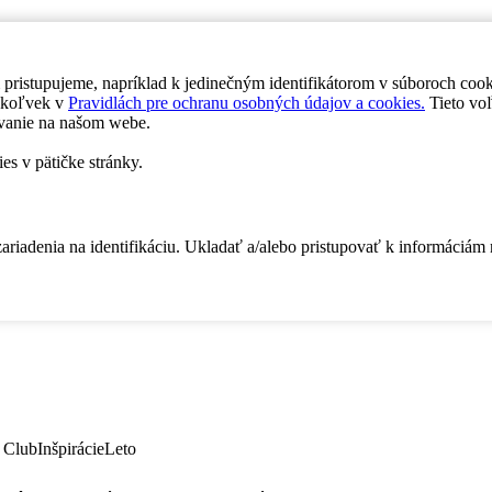
 pristupujeme, napríklad k jedinečným identifikátorom v súboroch coo
dykoľvek v
Pravidlách pre ochranu osobných údajov a cookies.
Tieto voľ
vanie na našom webe.
es v pätičke stránky.
zariadenia na identifikáciu. Ukladať a/alebo pristupovať k informáciám
 Club
Inšpirácie
Leto