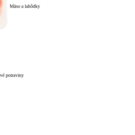
Mäso a lahôdky
ivé potraviny