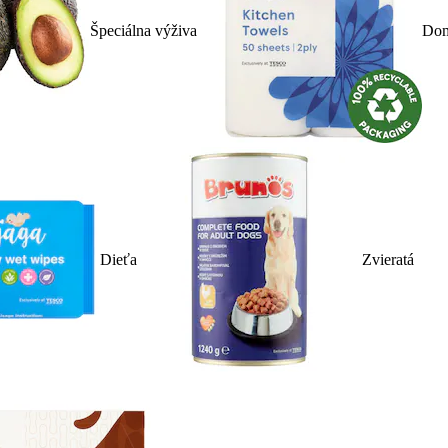
Špeciálna výživa
Dom
Dieťa
Zvieratá