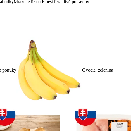
lahôdky
Mrazené
Tesco Finest
Trvanlivé potraviny
p ponuky
Ovocie, zelenina