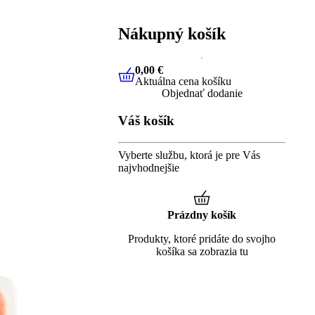
Nákupný košík
0,00 €
Aktuálna cena košíku
0,00 €
Aktuálna cena košíku
Objednať dodanie
Váš košík
Vyberte službu, ktorá je pre Vás
najvhodnejšie
Prázdny košík
Produkty, ktoré pridáte do svojho
košíka sa zobrazia tu