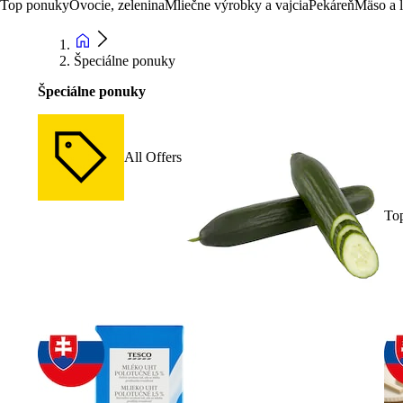
Top ponuky
Ovocie, zelenina
Mliečne výrobky a vajcia
Pekáreň
Mäso a 
Špeciálne ponuky
Špeciálne ponuky
All Offers
To