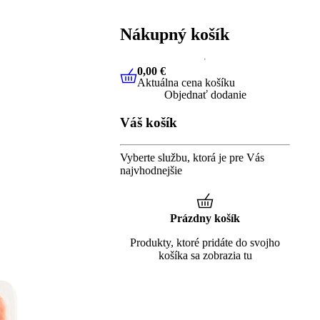
Nákupný košík
0,00 €
Aktuálna cena košíku
0,00 €
Aktuálna cena košíku
Objednať dodanie
Váš košík
Vyberte službu, ktorá je pre Vás
najvhodnejšie
Prázdny košík
Produkty, ktoré pridáte do svojho
košíka sa zobrazia tu