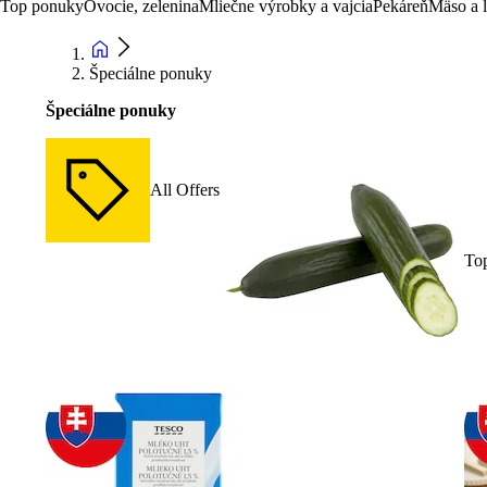
Top ponuky
Ovocie, zelenina
Mliečne výrobky a vajcia
Pekáreň
Mäso a 
Špeciálne ponuky
Špeciálne ponuky
All Offers
To