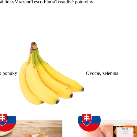
lahôdky
Mrazené
Tesco Finest
Trvanlivé potraviny
p ponuky
Ovocie, zelenina