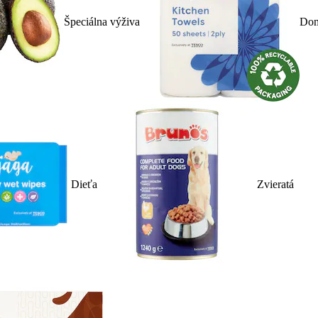
Špeciálna výživa
Dom
Dieťa
Zvieratá