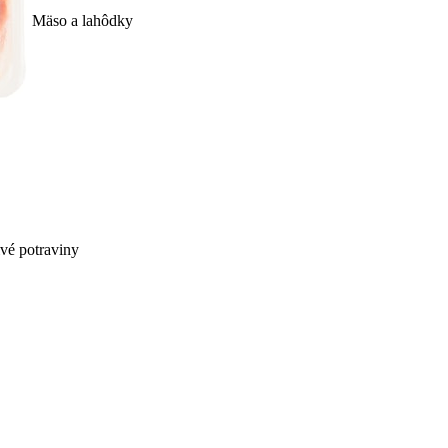
Mäso a lahôdky
ivé potraviny