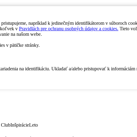
 pristupujeme, napríklad k jedinečným identifikátorom v súboroch coo
dykoľvek v
Pravidlách pre ochranu osobných údajov a cookies.
Tieto voľ
vanie na našom webe.
es v pätičke stránky.
zariadenia na identifikáciu. Ukladať a/alebo pristupovať k informáciám
 Club
Inšpirácie
Leto