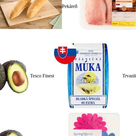
Pekáreň
Tesco Finest
Trvanl