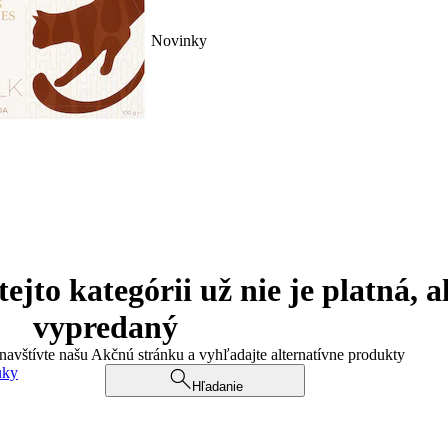
Novinky
jto kategórii už nie je platná, a
vypredaný
 navštívte našu Akčnú stránku a vyhľadajte alternatívne produkty
uky
Hľadanie