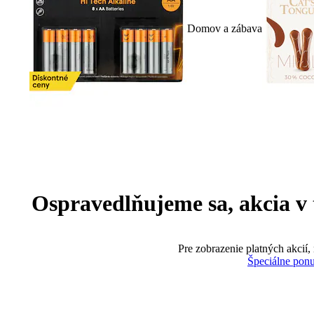
Domov a zábava
Ospravedlňujeme sa, akcia v te
Pre zobrazenie platných akcií,
Špeciálne pon