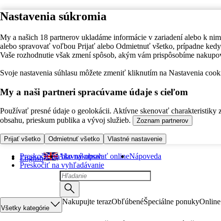
Nastavenia súkromia
My a našich 18 partnerov ukladáme informácie v zariadení alebo k nim
alebo spravovať voľbou Prijať alebo Odmietnuť všetko, prípadne ke
Vaše rozhodnutie však zmení spôsob, akým vám prispôsobíme nakupo
Svoje nastavenia súhlasu môžete zmeniť kliknutím na Nastavenia cooki
My a naši partneri spracúvame údaje s cieľom
Používať presné údaje o geolokácii. Aktívne skenovať charakteristiky 
obsahu, prieskum publika a vývoj služieb.
Zoznam partnerov
Prijať všetko
Odmietnuť všetko
Vlastné nastavenie
Preskočiť na hlavný obsah
Ako nakupovať online
Nápoveda
English
Preskočiť na vyhľadávanie
Nakupujte teraz
Obľúbené
Špeciálne ponuky
Online
Všetky kategórie