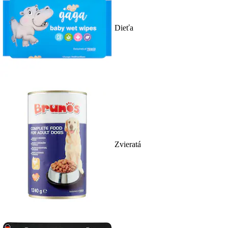
Dieťa
Zvieratá