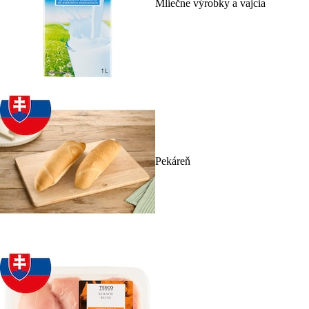
Mliečne výrobky a vajcia
Pekáreň