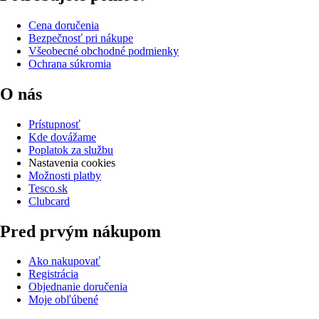
Cena doručenia
Bezpečnosť pri nákupe
Všeobecné obchodné podmienky
Ochrana súkromia
O nás
Prístupnosť
Kde dovážame
Poplatok za službu
Nastavenia cookies
Možnosti platby
Tesco.sk
Clubcard
Pred prvým nákupom
Ako nakupovať
Registrácia
Objednanie doručenia
Moje obľúbené