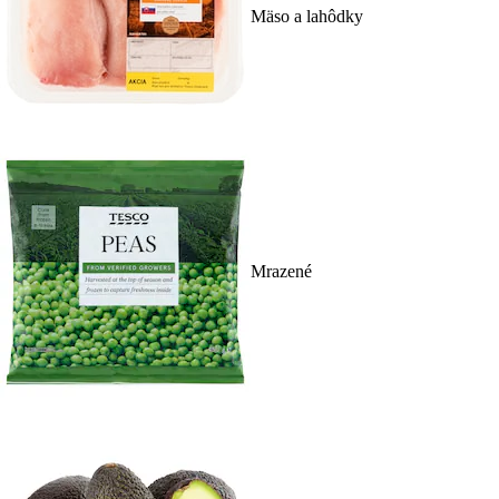
Mäso a lahôdky
Mrazené