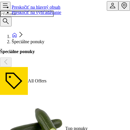
Preskočiť na hlavný obsah
Preskočiť na vyhľadávanie
Špeciálne ponuky
Špeciálne ponuky
All Offers
Top ponuky