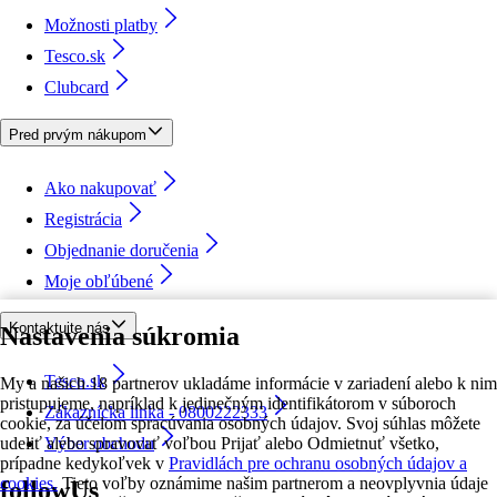
Možnosti platby
Tesco.sk
Clubcard
Pred prvým nákupom
Ako nakupovať
Registrácia
Objednanie doručenia
Moje obľúbené
Kontaktujte nás
Nastavenia súkromia
Tesco.sk
My a našich 18 partnerov ukladáme informácie v zariadení alebo k nim
pristupujeme, napríklad k jedinečným identifikátorom v súboroch
Zákaznícka linka - 0800222333
cookie, za účelom spracúvania osobných údajov. Svoj súhlas môžete
udeliť alebo spravovať voľbou Prijať alebo Odmietnuť všetko,
Výber obchodu
prípadne kedykoľvek v
Pravidlách pre ochranu osobných údajov a
cookies.
Tieto voľby oznámime našim partnerom a neovplyvnia údaje
followUs