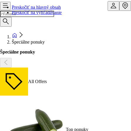
Preskočiť na hlavný obsah
Preskočiť na vyhľadávanie
Špeciálne ponuky
Špeciálne ponuky
All Offers
Top ponuky