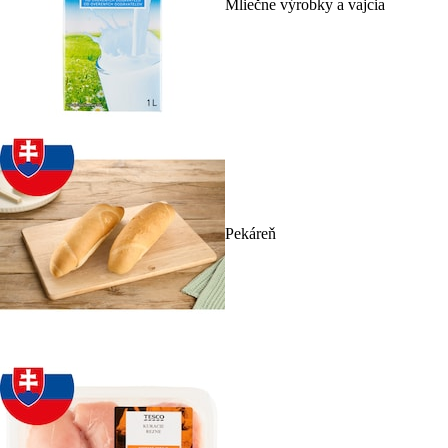
Mliečne výrobky a vajcia
Pekáreň