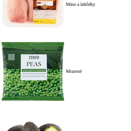
Mäso a lahôdky
Mrazené