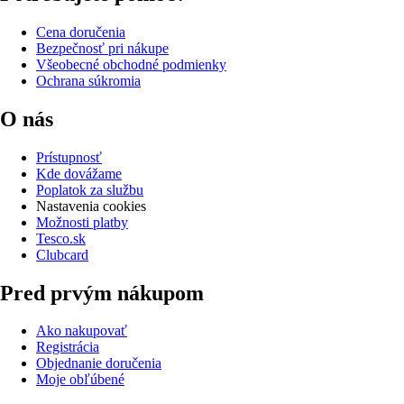
Cena doručenia
Bezpečnosť pri nákupe
Všeobecné obchodné podmienky
Ochrana súkromia
O nás
Prístupnosť
Kde dovážame
Poplatok za službu
Nastavenia cookies
Možnosti platby
Tesco.sk
Clubcard
Pred prvým nákupom
Ako nakupovať
Registrácia
Objednanie doručenia
Moje obľúbené