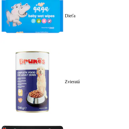
Dieťa
Zvieratá