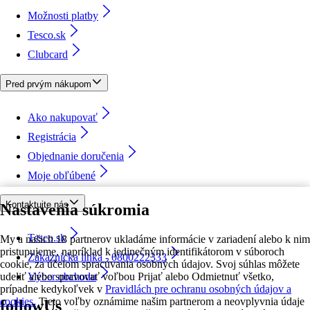
Možnosti platby
Tesco.sk
Clubcard
Pred prvým nákupom
Ako nakupovať
Registrácia
Objednanie doručenia
Moje obľúbené
Kontaktujte nás
Nastavenia súkromia
Tesco.sk
My a našich 18 partnerov ukladáme informácie v zariadení alebo k nim
pristupujeme, napríklad k jedinečným identifikátorom v súboroch
Zákaznícka linka - 0800222333
cookie, za účelom spracúvania osobných údajov. Svoj súhlas môžete
udeliť alebo spravovať voľbou Prijať alebo Odmietnuť všetko,
Výber obchodu
prípadne kedykoľvek v
Pravidlách pre ochranu osobných údajov a
cookies.
Tieto voľby oznámime našim partnerom a neovplyvnia údaje
followUs