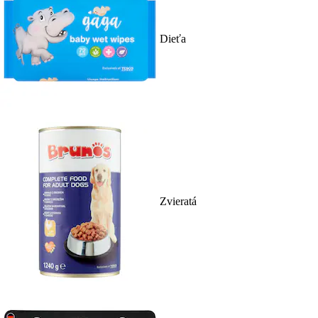
Dieťa
Zvieratá