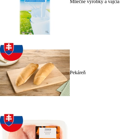
Mliečne výrobky a vajcia
Pekáreň