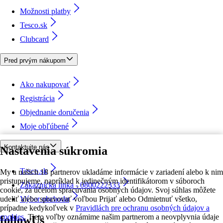
Možnosti platby
Tesco.sk
Clubcard
Pred prvým nákupom
Ako nakupovať
Registrácia
Objednanie doručenia
Moje obľúbené
Kontaktujte nás
Nastavenia súkromia
Tesco.sk
My a našich 18 partnerov ukladáme informácie v zariadení alebo k nim
pristupujeme, napríklad k jedinečným identifikátorom v súboroch
Zákaznícka linka - 0800222333
cookie, za účelom spracúvania osobných údajov. Svoj súhlas môžete
udeliť alebo spravovať voľbou Prijať alebo Odmietnuť všetko,
Výber obchodu
prípadne kedykoľvek v
Pravidlách pre ochranu osobných údajov a
cookies.
Tieto voľby oznámime našim partnerom a neovplyvnia údaje
followUs