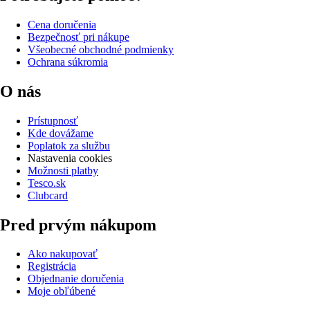
Cena doručenia
Bezpečnosť pri nákupe
Všeobecné obchodné podmienky
Ochrana súkromia
O nás
Prístupnosť
Kde dovážame
Poplatok za službu
Nastavenia cookies
Možnosti platby
Tesco.sk
Clubcard
Pred prvým nákupom
Ako nakupovať
Registrácia
Objednanie doručenia
Moje obľúbené