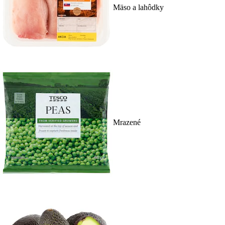
Mäso a lahôdky
Mrazené