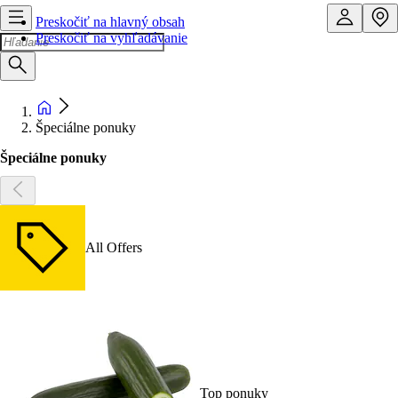
Preskočiť na hlavný obsah
Preskočiť na vyhľadávanie
Špeciálne ponuky
Špeciálne ponuky
All Offers
Top ponuky