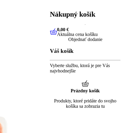
Nákupný košík
0,00 €
Aktuálna cena košíku
0,00 €
Aktuálna cena košíku
Objednať dodanie
Váš košík
Vyberte službu, ktorá je pre Vás
najvhodnejšie
Prázdny košík
Produkty, ktoré pridáte do svojho
košíka sa zobrazia tu