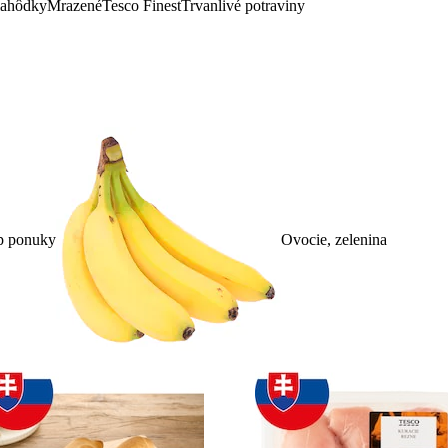
lahôdky
Mrazené
Tesco Finest
Trvanlivé potraviny
p ponuky
Ovocie, zelenina