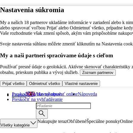
Nastavenia súkromia
My a našich 18 partnerov ukladáme informácie v zariadení alebo k nim
alebo spravovať voľbou Prijať alebo Odmietnuť všetko, prípadne ke
Vaše rozhodnutie však zmení spôsob, akým vám prispôsobíme nakupo
Svoje nastavenia súhlasu môžete zmeniť kliknutím na Nastavenia cooki
My a naši partneri spracúvame údaje s cieľom
Používať presné údaje o geolokácii. Aktívne skenovať charakteristiky 
obsahu, prieskum publika a vývoj služieb.
Zoznam partnerov
Prijať všetko
Odmietnuť všetko
Vlastné nastavenie
Preskočiť na hlavný obsah
Ako nakupovať online
Nápoveda
English
Preskočiť na vyhľadávanie
Nakupujte teraz
Obľúbené
Špeciálne ponuky
Online
Všetky kategórie