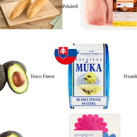
Pekáreň
Tesco Finest
Trvanl