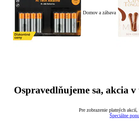
Domov a zábava
Ospravedlňujeme sa, akcia v te
Pre zobrazenie platných akcií,
Špeciálne pon