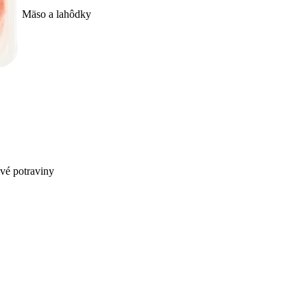
Mäso a lahôdky
ivé potraviny