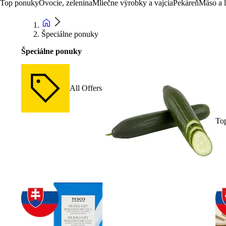
Top ponuky
Ovocie, zelenina
Mliečne výrobky a vajcia
Pekáreň
Mäso a 
Špeciálne ponuky
Špeciálne ponuky
All Offers
To