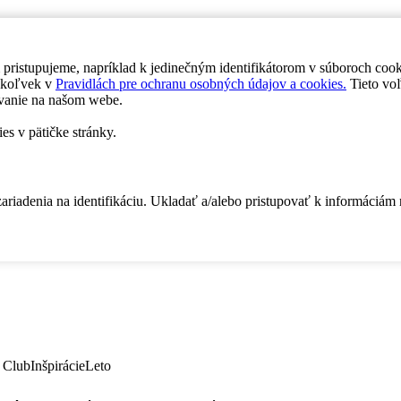
 pristupujeme, napríklad k jedinečným identifikátorom v súboroch coo
dykoľvek v
Pravidlách pre ochranu osobných údajov a cookies.
Tieto voľ
vanie na našom webe.
es v pätičke stránky.
zariadenia na identifikáciu. Ukladať a/alebo pristupovať k informáciám
 Club
Inšpirácie
Leto