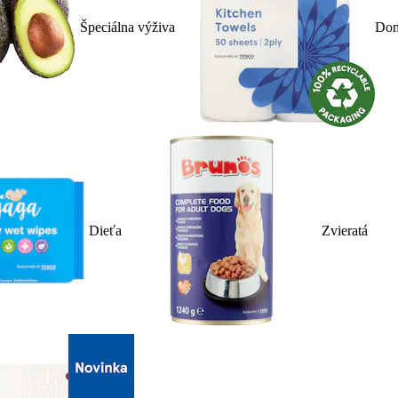
Špeciálna výživa
Dom
Dieťa
Zvieratá