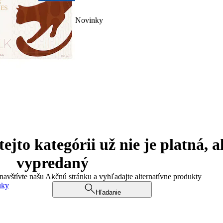
Novinky
jto kategórii už nie je platná, a
vypredaný
 navštívte našu Akčnú stránku a vyhľadajte alternatívne produkty
uky
Hľadanie