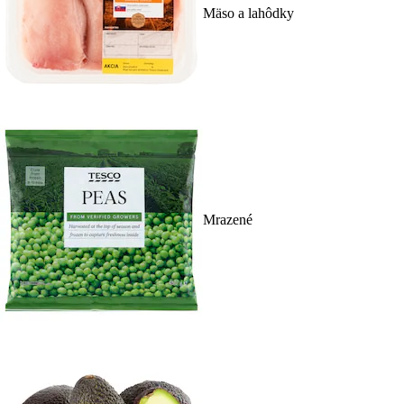
Mäso a lahôdky
Mrazené