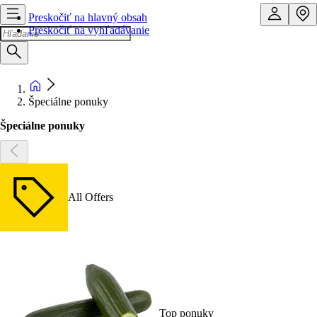
Preskočiť na hlavný obsah
Preskočiť na vyhľadávanie
Špeciálne ponuky
Špeciálne ponuky
All Offers
Top ponuky