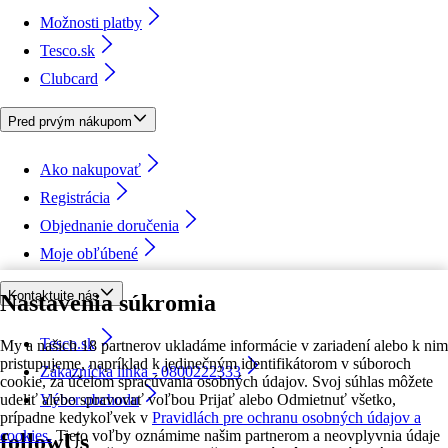
Možnosti platby
Tesco.sk
Clubcard
Pred prvým nákupom
Ako nakupovať
Registrácia
Objednanie doručenia
Moje obľúbené
Kontaktujte nás
Nastavenia súkromia
Tesco.sk
My a našich 18 partnerov ukladáme informácie v zariadení alebo k nim
pristupujeme, napríklad k jedinečným identifikátorom v súboroch
Zákaznícka linka - 0800222333
cookie, za účelom spracúvania osobných údajov. Svoj súhlas môžete
udeliť alebo spravovať voľbou Prijať alebo Odmietnuť všetko,
Výber obchodu
prípadne kedykoľvek v
Pravidlách pre ochranu osobných údajov a
cookies.
Tieto voľby oznámime našim partnerom a neovplyvnia údaje
followUs