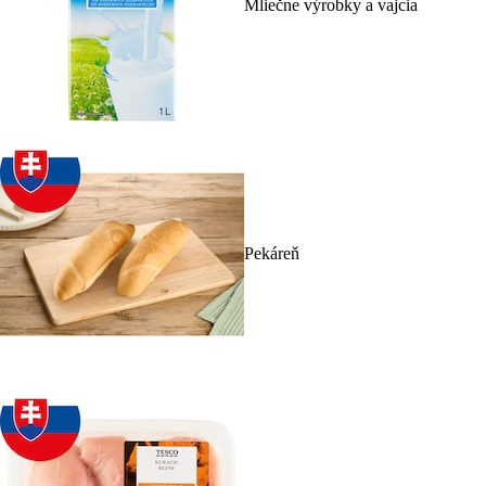
Mliečne výrobky a vajcia
Pekáreň