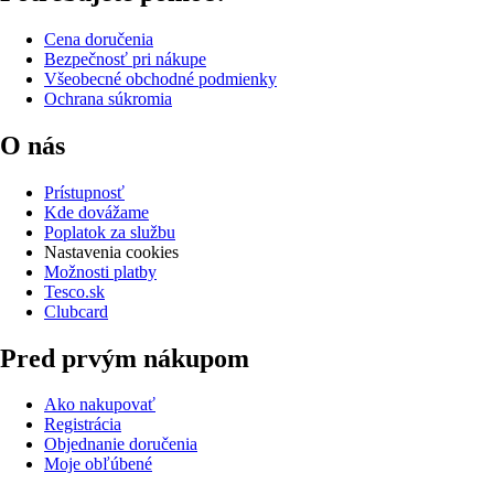
Cena doručenia
Bezpečnosť pri nákupe
Všeobecné obchodné podmienky
Ochrana súkromia
O nás
Prístupnosť
Kde dovážame
Poplatok za službu
Nastavenia cookies
Možnosti platby
Tesco.sk
Clubcard
Pred prvým nákupom
Ako nakupovať
Registrácia
Objednanie doručenia
Moje obľúbené