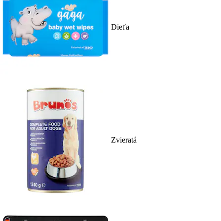
Dieťa
Zvieratá