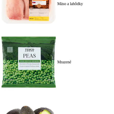
Mäso a lahôdky
Mrazené