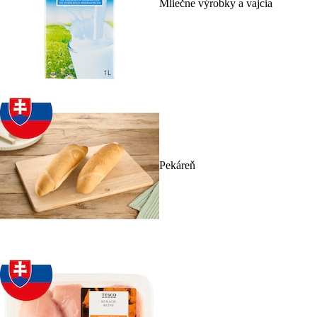
Mliečne výrobky a vajcia
Pekáreň