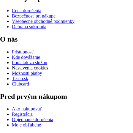
Cena doručenia
Bezpečnosť pri nákupe
Všeobecné obchodné podmienky
Ochrana súkromia
O nás
Prístupnosť
Kde dovážame
Poplatok za službu
Nastavenia cookies
Možnosti platby
Tesco.sk
Clubcard
Pred prvým nákupom
Ako nakupovať
Registrácia
Objednanie doručenia
Moje obľúbené