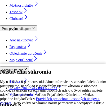
Možnosti platby
Tesco.sk
Clubcard
Pred prvým nákupom
Ako nakupovať
Registrácia
Objednanie doručenia
Moje obľúbené
Kontaktujte nás
Nastavenia súkromia
Tesco.sk
My a našich 18 partnerov ukladáme informácie v zariadení alebo k nim
pristupujeme, napríklad k jedinečným identifikátorom v súboroch
Zákaznícka linka - 0800222333
cookie, za účelom spracúvania osobných údajov. Svoj súhlas môžete
udeliť alebo spravovať voľbou Prijať alebo Odmietnuť všetko,
Výber obchodu
prípadne kedykoľvek v
Pravidlách pre ochranu osobných údajov a
cookies.
Tieto voľby oznámime našim partnerom a neovplyvnia údaje
followUs