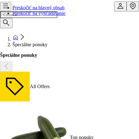
Preskočiť na hlavný obsah
Preskočiť na vyhľadávanie
Špeciálne ponuky
Špeciálne ponuky
All Offers
Top ponuky