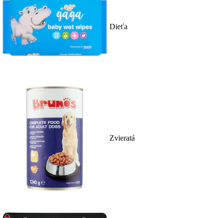
Dieťa
Zvieratá