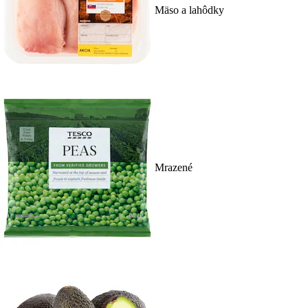
Mäso a lahôdky
Mrazené