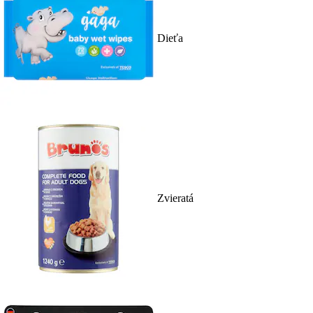
Dieťa
Zvieratá