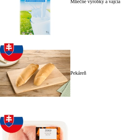
Mliečne výrobky a vajcia
Pekáreň