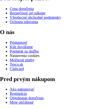
Cena doručenia
Bezpečnosť pri nákupe
Všeobecné obchodné podmienky
Ochrana súkromia
O nás
Prístupnosť
Kde dovážame
Poplatok za službu
Nastavenia cookies
Možnosti platby
Tesco.sk
Clubcard
Pred prvým nákupom
Ako nakupovať
Registrácia
Objednanie doručenia
Moje obľúbené