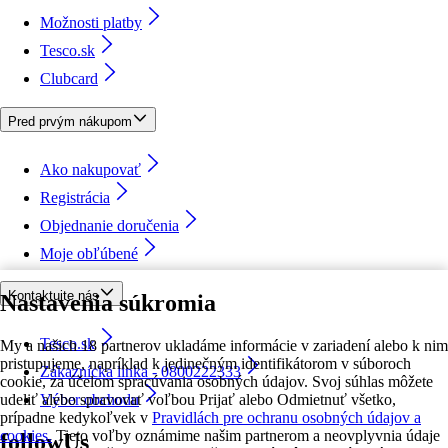
Možnosti platby
Tesco.sk
Clubcard
Pred prvým nákupom
Ako nakupovať
Registrácia
Objednanie doručenia
Moje obľúbené
Kontaktujte nás
Nastavenia súkromia
Tesco.sk
My a našich 18 partnerov ukladáme informácie v zariadení alebo k nim
pristupujeme, napríklad k jedinečným identifikátorom v súboroch
Zákaznícka linka - 0800222333
cookie, za účelom spracúvania osobných údajov. Svoj súhlas môžete
udeliť alebo spravovať voľbou Prijať alebo Odmietnuť všetko,
Výber obchodu
prípadne kedykoľvek v
Pravidlách pre ochranu osobných údajov a
cookies.
Tieto voľby oznámime našim partnerom a neovplyvnia údaje
followUs