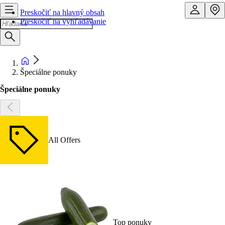
Preskočiť na hlavný obsah
Preskočiť na vyhľadávanie
Špeciálne ponuky
Špeciálne ponuky
All Offers
Top ponuky