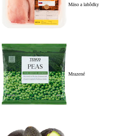
Mäso a lahôdky
Mrazené