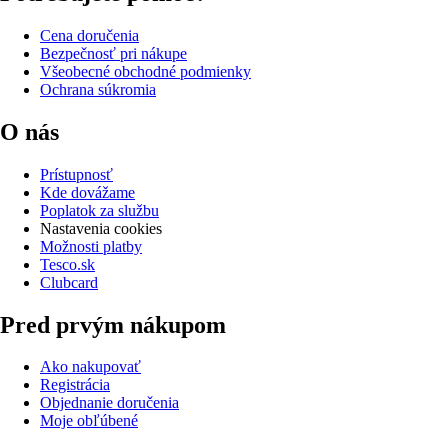
Cena doručenia
Bezpečnosť pri nákupe
Všeobecné obchodné podmienky
Ochrana súkromia
O nás
Prístupnosť
Kde dovážame
Poplatok za službu
Nastavenia cookies
Možnosti platby
Tesco.sk
Clubcard
Pred prvým nákupom
Ako nakupovať
Registrácia
Objednanie doručenia
Moje obľúbené