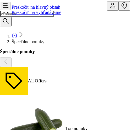
Preskočiť na hlavný obsah
Preskočiť na vyhľadávanie
Špeciálne ponuky
Špeciálne ponuky
All Offers
Top ponuky