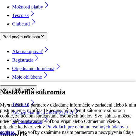
Možnosti platby
Tesco.sk
Clubcard
Pred prvým nákupom
Ako nakupovať
Registrácia
Objednanie doručenia
Moje obľúbené
Kontaktujte nás
Nastavenia súkromia
Tesco.sk
My a našich 18 partnerov ukladáme informácie v zariadení alebo k nim
pristupujeme, napríklad k jedinečným identifikátorom v súboroch
Zákaznícka linka - 0800222333
cookie, za účelom spracúvania osobných údajov. Svoj súhlas môžete
udeliť alebo spravovať voľbou Prijať alebo Odmietnuť všetko,
Výber obchodu
prípadne kedykoľvek v
Pravidlách pre ochranu osobných údajov a
cookies.
Tieto voľby oznámime našim partnerom a neovplyvnia údaje
followUs