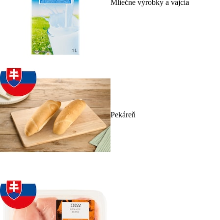
Mliečne výrobky a vajcia
Pekáreň