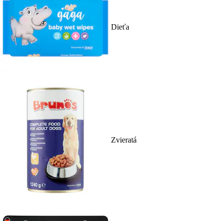
Dieťa
Zvieratá