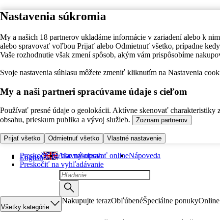
Nastavenia súkromia
My a našich 18 partnerov ukladáme informácie v zariadení alebo k nim
alebo spravovať voľbou Prijať alebo Odmietnuť všetko, prípadne ke
Vaše rozhodnutie však zmení spôsob, akým vám prispôsobíme nakupo
Svoje nastavenia súhlasu môžete zmeniť kliknutím na Nastavenia cooki
My a naši partneri spracúvame údaje s cieľom
Používať presné údaje o geolokácii. Aktívne skenovať charakteristiky 
obsahu, prieskum publika a vývoj služieb.
Zoznam partnerov
Prijať všetko
Odmietnuť všetko
Vlastné nastavenie
Preskočiť na hlavný obsah
Ako nakupovať online
Nápoveda
English
Preskočiť na vyhľadávanie
Nakupujte teraz
Obľúbené
Špeciálne ponuky
Online
Všetky kategórie