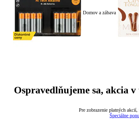
Domov a zábava
Ospravedlňujeme sa, akcia v te
Pre zobrazenie platných akcií,
Špeciálne pon