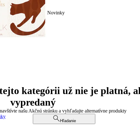
Novinky
jto kategórii už nie je platná, a
vypredaný
 navštívte našu Akčnú stránku a vyhľadajte alternatívne produkty
uky
Hľadanie