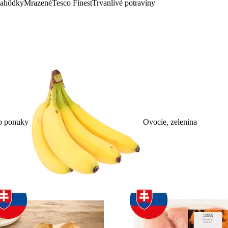
lahôdky
Mrazené
Tesco Finest
Trvanlivé potraviny
p ponuky
Ovocie, zelenina