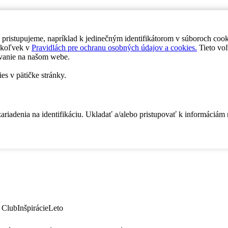
 pristupujeme, napríklad k jedinečným identifikátorom v súboroch coo
dykoľvek v
Pravidlách pre ochranu osobných údajov a cookies.
Tieto voľ
vanie na našom webe.
es v pätičke stránky.
zariadenia na identifikáciu. Ukladať a/alebo pristupovať k informáciám
 Club
Inšpirácie
Leto