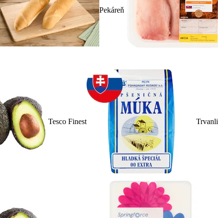
Pekáreň
Tesco Finest
Trvanl