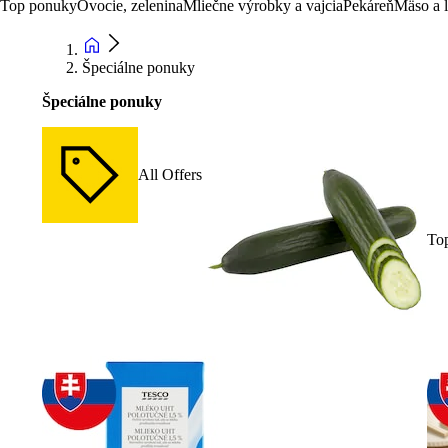
Top ponuky
Ovocie, zelenina
Mliečne výrobky a vajcia
Pekáreň
Mäso a 
Špeciálne ponuky
Špeciálne ponuky
All Offers
To