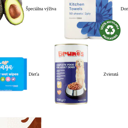
Špeciálna výživa
Dom
Dieťa
Zvieratá