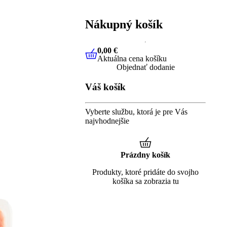
Nákupný košík
0,00 €
Aktuálna cena košíku
0,00 €
Aktuálna cena košíku
Objednať dodanie
Váš košík
Vyberte službu, ktorá je pre Vás
najvhodnejšie
Prázdny košík
Produkty, ktoré pridáte do svojho
košíka sa zobrazia tu