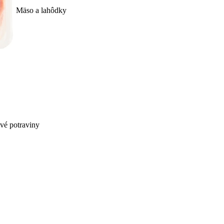
Mäso a lahôdky
ivé potraviny