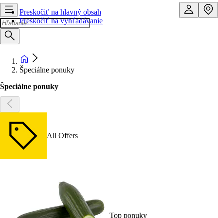
Preskočiť na hlavný obsah
Preskočiť na vyhľadávanie
Špeciálne ponuky
Špeciálne ponuky
All Offers
Top ponuky