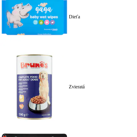
Dieťa
Zvieratá