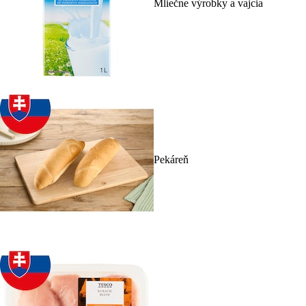
Mliečne výrobky a vajcia
Pekáreň