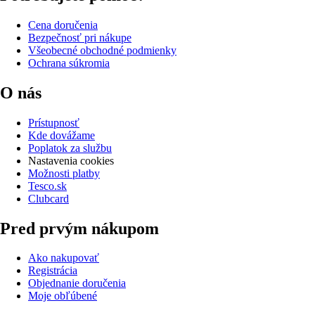
Cena doručenia
Bezpečnosť pri nákupe
Všeobecné obchodné podmienky
Ochrana súkromia
O nás
Prístupnosť
Kde dovážame
Poplatok za službu
Nastavenia cookies
Možnosti platby
Tesco.sk
Clubcard
Pred prvým nákupom
Ako nakupovať
Registrácia
Objednanie doručenia
Moje obľúbené