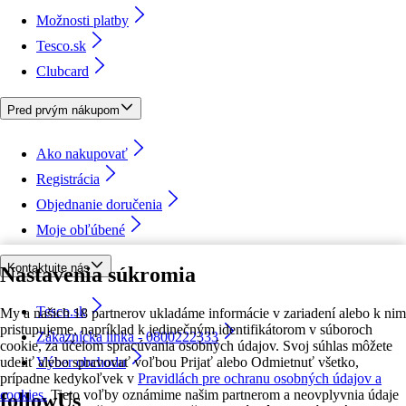
Možnosti platby
Tesco.sk
Clubcard
Pred prvým nákupom
Ako nakupovať
Registrácia
Objednanie doručenia
Moje obľúbené
Kontaktujte nás
Nastavenia súkromia
Tesco.sk
My a našich 18 partnerov ukladáme informácie v zariadení alebo k nim
pristupujeme, napríklad k jedinečným identifikátorom v súboroch
Zákaznícka linka - 0800222333
cookie, za účelom spracúvania osobných údajov. Svoj súhlas môžete
udeliť alebo spravovať voľbou Prijať alebo Odmietnuť všetko,
Výber obchodu
prípadne kedykoľvek v
Pravidlách pre ochranu osobných údajov a
cookies.
Tieto voľby oznámime našim partnerom a neovplyvnia údaje
followUs