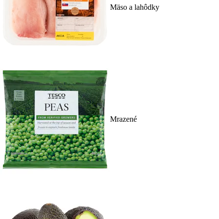
Mäso a lahôdky
Mrazené