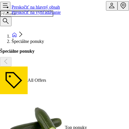
Preskočiť na hlavný obsah
Preskočiť na vyhľadávanie
Špeciálne ponuky
Špeciálne ponuky
All Offers
Top ponuky