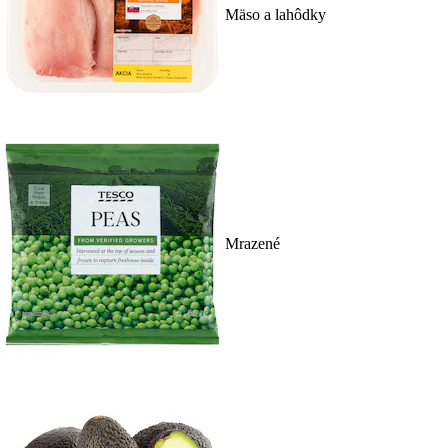
Mäso a lahôdky
Mrazené