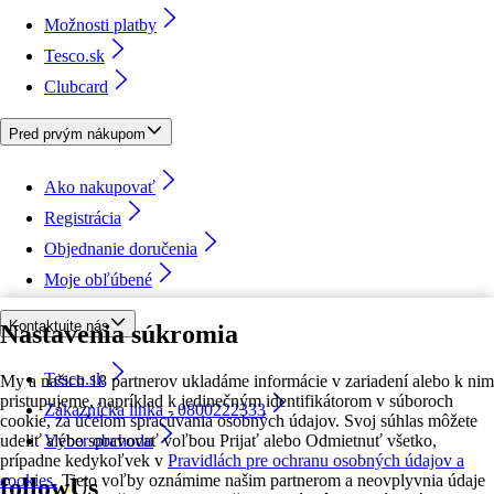
Možnosti platby
Tesco.sk
Clubcard
Pred prvým nákupom
Ako nakupovať
Registrácia
Objednanie doručenia
Moje obľúbené
Kontaktujte nás
Nastavenia súkromia
Tesco.sk
My a našich 18 partnerov ukladáme informácie v zariadení alebo k nim
pristupujeme, napríklad k jedinečným identifikátorom v súboroch
Zákaznícka linka - 0800222333
cookie, za účelom spracúvania osobných údajov. Svoj súhlas môžete
udeliť alebo spravovať voľbou Prijať alebo Odmietnuť všetko,
Výber obchodu
prípadne kedykoľvek v
Pravidlách pre ochranu osobných údajov a
cookies.
Tieto voľby oznámime našim partnerom a neovplyvnia údaje
followUs