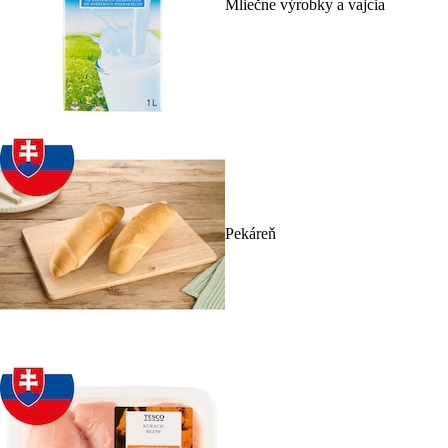
Mliečne výrobky a vajcia
Pekáreň