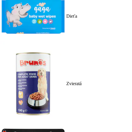
Dieťa
Zvieratá