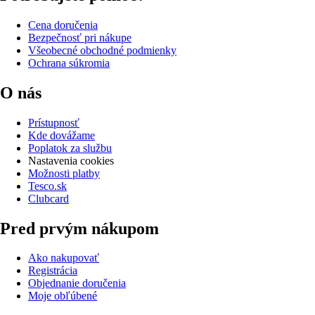
Cena doručenia
Bezpečnosť pri nákupe
Všeobecné obchodné podmienky
Ochrana súkromia
O nás
Prístupnosť
Kde dovážame
Poplatok za službu
Nastavenia cookies
Možnosti platby
Tesco.sk
Clubcard
Pred prvým nákupom
Ako nakupovať
Registrácia
Objednanie doručenia
Moje obľúbené