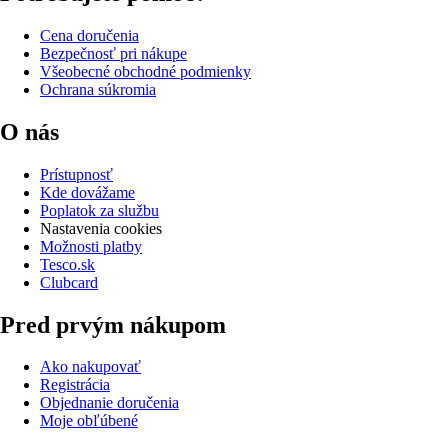
Cena doručenia
Bezpečnosť pri nákupe
Všeobecné obchodné podmienky
Ochrana súkromia
O nás
Prístupnosť
Kde dovážame
Poplatok za službu
Nastavenia cookies
Možnosti platby
Tesco.sk
Clubcard
Pred prvým nákupom
Ako nakupovať
Registrácia
Objednanie doručenia
Moje obľúbené