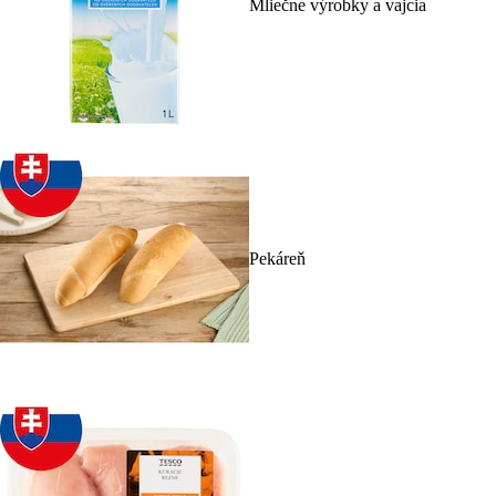
Mliečne výrobky a vajcia
Pekáreň