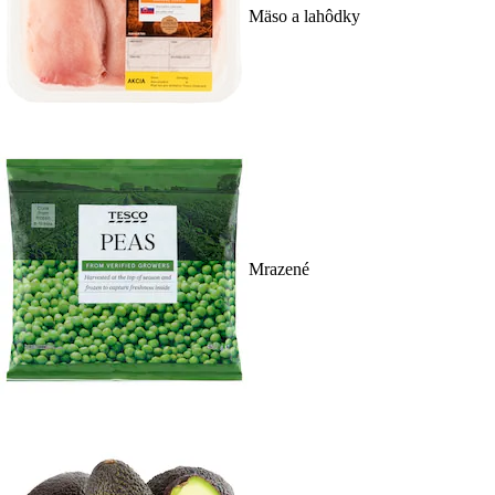
Mäso a lahôdky
Mrazené