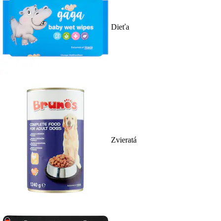
Dieťa
Zvieratá