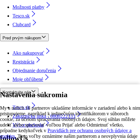
Možnosti platby
Tesco.sk
Clubcard
Pred prvým nákupom
Ako nakupovať
Registrácia
Objednanie doručenia
Moje obľúbené
Kontaktujte nás
Nastavenia súkromia
Tesco.sk
My a našich 18 partnerov ukladáme informácie v zariadení alebo k nim
pristupujeme, napríklad k jedinečným identifikátorom v súboroch
Zákaznícka linka - 0800222333
cookie, za účelom spracúvania osobných údajov. Svoj súhlas môžete
udeliť alebo spravovať voľbou Prijať alebo Odmietnuť všetko,
Výber obchodu
prípadne kedykoľvek v
Pravidlách pre ochranu osobných údajov a
cookies.
Tieto voľby oznámime našim partnerom a neovplyvnia údaje
followUs