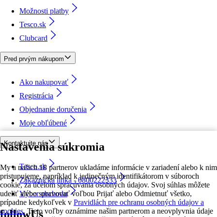
Možnosti platby
Tesco.sk
Clubcard
Pred prvým nákupom
Ako nakupovať
Registrácia
Objednanie doručenia
Moje obľúbené
Kontaktujte nás
Nastavenia súkromia
Tesco.sk
My a našich 18 partnerov ukladáme informácie v zariadení alebo k nim
pristupujeme, napríklad k jedinečným identifikátorom v súboroch
Zákaznícka linka - 0800222333
cookie, za účelom spracúvania osobných údajov. Svoj súhlas môžete
udeliť alebo spravovať voľbou Prijať alebo Odmietnuť všetko,
Výber obchodu
prípadne kedykoľvek v
Pravidlách pre ochranu osobných údajov a
cookies.
Tieto voľby oznámime našim partnerom a neovplyvnia údaje
followUs