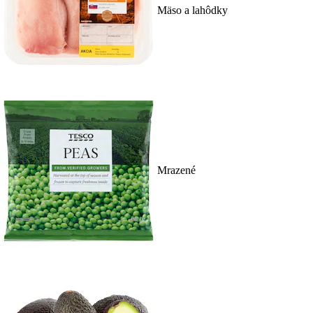
Mäso a lahôdky
Mrazené