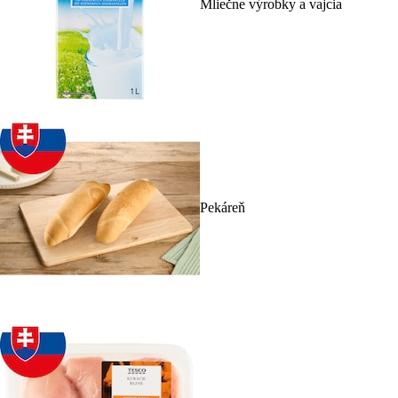
Mliečne výrobky a vajcia
Pekáreň