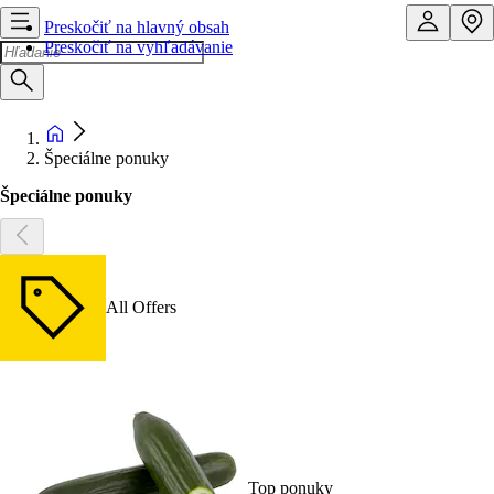
Preskočiť na hlavný obsah
Preskočiť na vyhľadávanie
Špeciálne ponuky
Špeciálne ponuky
All Offers
Top ponuky