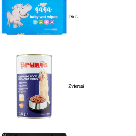
Dieťa
Zvieratá