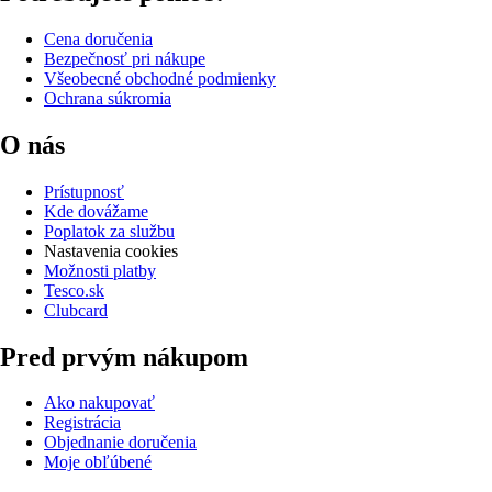
Cena doručenia
Bezpečnosť pri nákupe
Všeobecné obchodné podmienky
Ochrana súkromia
O nás
Prístupnosť
Kde dovážame
Poplatok za službu
Nastavenia cookies
Možnosti platby
Tesco.sk
Clubcard
Pred prvým nákupom
Ako nakupovať
Registrácia
Objednanie doručenia
Moje obľúbené