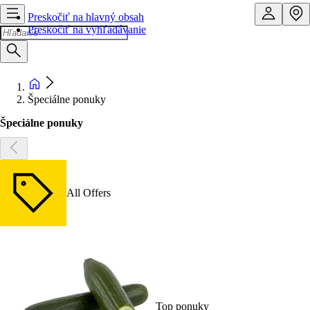
Preskočiť na hlavný obsah
Preskočiť na vyhľadávanie
Špeciálne ponuky
Špeciálne ponuky
All Offers
Top ponuky