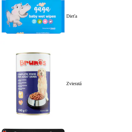
Dieťa
Zvieratá