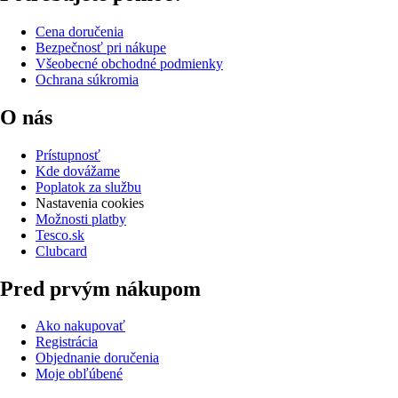
Cena doručenia
Bezpečnosť pri nákupe
Všeobecné obchodné podmienky
Ochrana súkromia
O nás
Prístupnosť
Kde dovážame
Poplatok za službu
Nastavenia cookies
Možnosti platby
Tesco.sk
Clubcard
Pred prvým nákupom
Ako nakupovať
Registrácia
Objednanie doručenia
Moje obľúbené