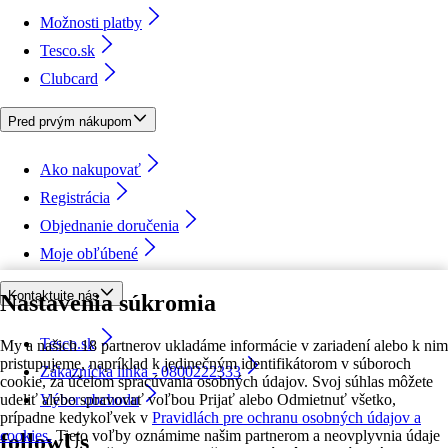
Možnosti platby
Tesco.sk
Clubcard
Pred prvým nákupom
Ako nakupovať
Registrácia
Objednanie doručenia
Moje obľúbené
Kontaktujte nás
Nastavenia súkromia
Tesco.sk
My a našich 18 partnerov ukladáme informácie v zariadení alebo k nim
pristupujeme, napríklad k jedinečným identifikátorom v súboroch
Zákaznícka linka - 0800222333
cookie, za účelom spracúvania osobných údajov. Svoj súhlas môžete
udeliť alebo spravovať voľbou Prijať alebo Odmietnuť všetko,
Výber obchodu
prípadne kedykoľvek v
Pravidlách pre ochranu osobných údajov a
cookies.
Tieto voľby oznámime našim partnerom a neovplyvnia údaje
followUs