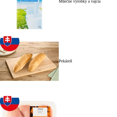
Mliečne výrobky a vajcia
Pekáreň