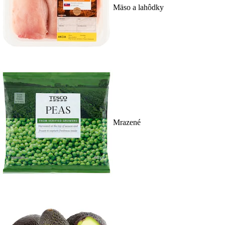
Mäso a lahôdky
Mrazené