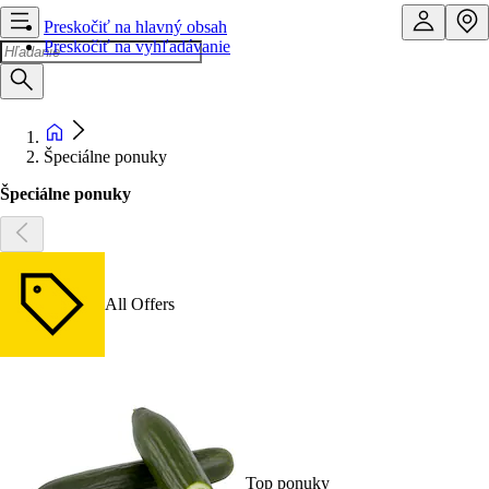
Preskočiť na hlavný obsah
Preskočiť na vyhľadávanie
Špeciálne ponuky
Špeciálne ponuky
All Offers
Top ponuky