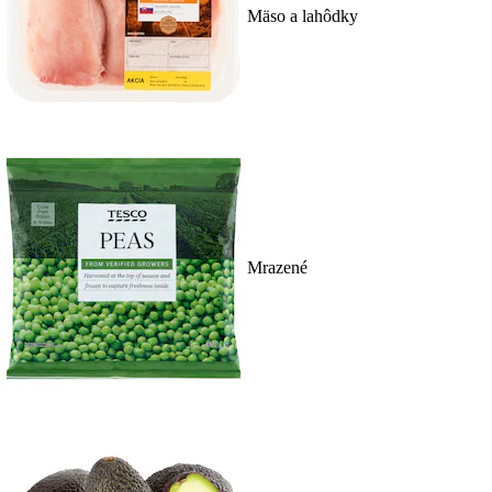
Mäso a lahôdky
Mrazené