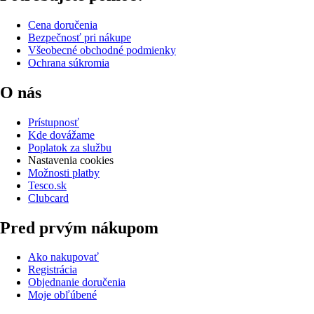
Cena doručenia
Bezpečnosť pri nákupe
Všeobecné obchodné podmienky
Ochrana súkromia
O nás
Prístupnosť
Kde dovážame
Poplatok za službu
Nastavenia cookies
Možnosti platby
Tesco.sk
Clubcard
Pred prvým nákupom
Ako nakupovať
Registrácia
Objednanie doručenia
Moje obľúbené