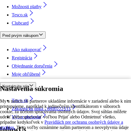
Možnosti platby
Tesco.sk
Clubcard
Pred prvým nákupom
Ako nakupovať
Registrácia
Objednanie doručenia
Moje obľúbené
Kontaktujte nás
Nastavenia súkromia
Tesco.sk
My a našich 18 partnerov ukladáme informácie v zariadení alebo k nim
pristupujeme, napríklad k jedinečným identifikátorom v súboroch
Zákaznícka linka - 0800222333
cookie, za účelom spracúvania osobných údajov. Svoj súhlas môžete
udeliť alebo spravovať voľbou Prijať alebo Odmietnuť všetko,
Výber obchodu
prípadne kedykoľvek v
Pravidlách pre ochranu osobných údajov a
cookies.
Tieto voľby oznámime našim partnerom a neovplyvnia údaje
followUs