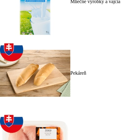
Mliečne výrobky a vajcia
Pekáreň