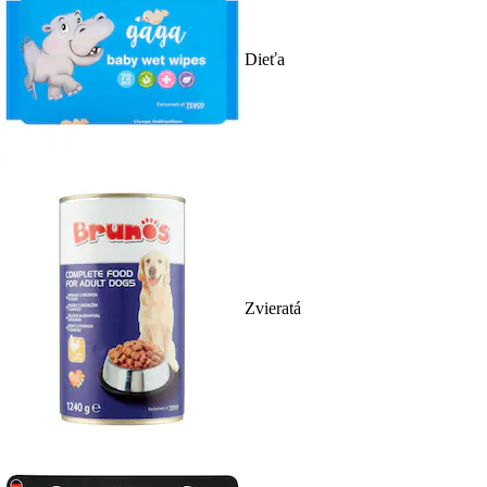
Dieťa
Zvieratá